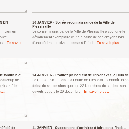
EN EN
16 JANVIER -
Soirée reconnaissance de la Ville de
Plessisville
chnicien en
Le conseil municipal de la Ville de Plessisville a souligné le
rvice
dévouement exemplaire d'une dizaine de ses citoyens lors
s,...
En savoir
d'une cérémonie civique tenue à l'hôtel...
En savoir plus...
 familiale d'...
14 JANVIER -
Profitez pleinement de l'hiver avec le Club de.
 beaucoup de
Le Club de ski de fond La Loutre de Plessisville connaît un b
 présenté le
début de saison alors que ses 22 kilomètres de sentiers sont
s...
ouverts depuis le 29 décembre...
En savoir plus...
néficié de
11 JANVIER -
Suggestions d'activités à faire cette fin de...