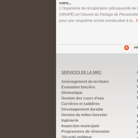
votre...
L’Organisme de récupération anti-pauvreté de 
(ORAPÉ) et l’Oeuvre du Partage de Plessisville
pour une cinquième année consécutive à la...
E
P
SERVICES DE LA MRC
Aménagement du territoire
Évaluation foncière
Géomatique
Gestion des cours d'eau
Carrières et sablières
Développement durable
Gestion du milieu forestier
Ingénierie
Inspection municipale
Programmes de rénovation
Sécurité publique