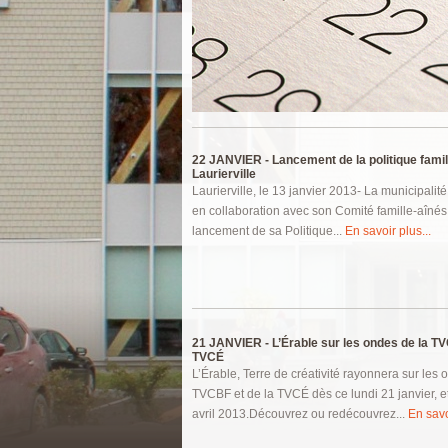
Pages
22 JANVIER -
Lancement de la politique famil
Laurierville
Laurierville, le 13 janvier 2013- La municipalité
en collaboration avec son Comité famille-aîné
lancement de sa Politique...
En savoir plus...
21 JANVIER -
L’Érable sur les ondes de la TV
TVCÉ
L’Érable, Terre de créativité rayonnera sur les 
TVCBF et de la TVCÉ dès ce lundi 21 janvier, e
avril 2013.Découvrez ou redécouvrez...
En savo