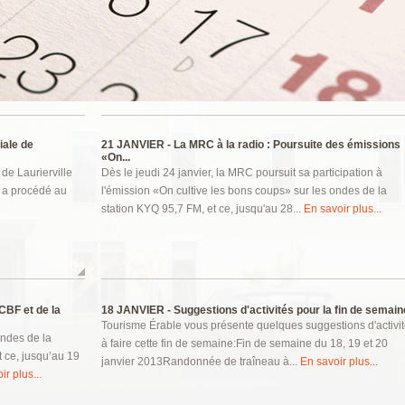
iale de
21 JANVIER -
La MRC à la radio : Poursuite des émissions
«On...
 de Laurierville
Dès le jeudi 24 janvier, la MRC poursuit sa participation à
s a procédé au
l'émission «On cultive les bons coups» sur les ondes de la
station KYQ 95,7 FM, et ce, jusqu'au 28...
En savoir plus...
CBF et de la
18 JANVIER -
Suggestions d'activités pour la fin de semain
Tourisme Érable vous présente quelques suggestions d'activi
ondes de la
à faire cette fin de semaine:Fin de semaine du 18, 19 et 20
t ce, jusqu’au 19
janvier 2013Randonnée de traîneau à...
En savoir plus...
ir plus...