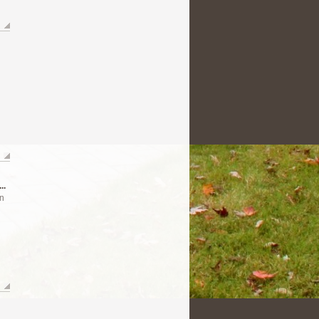
..
on