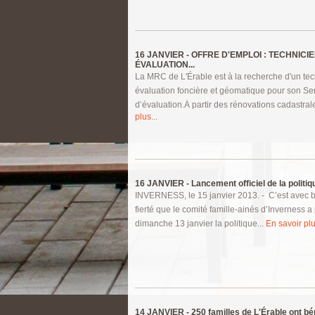
16 JANVIER -
OFFRE D'EMPLOI : TECHNICI
ÉVALUATION...
La MRC de L'Érable est à la recherche d'un te
évaluation foncière et géomatique pour son Se
d’évaluation.Ȧ partir des rénovations cadastrale
plus...
16 JANVIER -
Lancement officiel de la politique
INVERNESS, le 15 janvier 2013. - C’est avec
fierté que le comité famille-ainés d’Inverness a
dimanche 13 janvier la politique...
En savoir plu
14 JANVIER -
250 familles de L'Érable ont bé