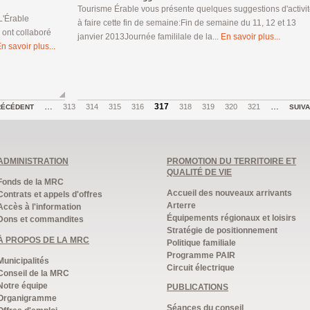
Tourisme Érable vous présente quelques suggestions d'activi
L'Érable
à faire cette fin de semaine:Fin de semaine du 11, 12 et 13
 ont collaboré
janvier 2013Journée famililale de la...
En savoir plus...
n savoir plus...
…
317
…
313
314
315
316
318
319
320
321
RÉCÉDENT
SUIV
ADMINISTRATION
PROMOTION DU TERRITOIRE ET
QUALITÉ DE VIE
Fonds de la MRC
Accueil des nouveaux arrivants
Contrats et appels d'offres
Arterre
Accès à l'information
Équipements régionaux et loisirs
Dons et commandites
Stratégie de positionnement
À PROPOS DE LA MRC
Politique familiale
Programme PAIR
Municipalités
Circuit électrique
Conseil de la MRC
Notre équipe
PUBLICATIONS
Organigramme
Séances du conseil