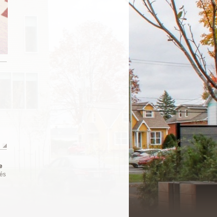
e
tés