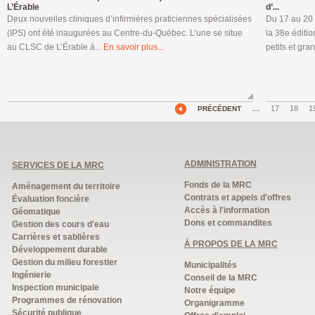
L’Érable
d’...
Deux nouvelles cliniques d’infirmières praticiennes spécialisées
Du 17 au 20 
(IPS) ont été inaugurées au Centre-du-Québec. L’une se situe
la 38e éditio
au CLSC de L’Érable à...
En savoir plus...
petits et gran
…
17
18
1
PRÉCÉDENT
ADMINISTRATION
SERVICES DE LA MRC
Fonds de la MRC
Aménagement du territoire
Contrats et appels d'offres
Évaluation foncière
Accès à l'information
Géomatique
Dons et commandites
Gestion des cours d'eau
Carrières et sablières
À PROPOS DE LA MRC
Développement durable
Gestion du milieu forestier
Municipalités
Ingénierie
Conseil de la MRC
Inspection municipale
Notre équipe
Programmes de rénovation
Organigramme
Sécurité publique