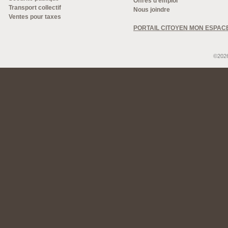
Offres d'emploi
Transport collectif
Nous joindre
Ventes pour taxes
PORTAIL CITOYEN MON ESPAC
©2026