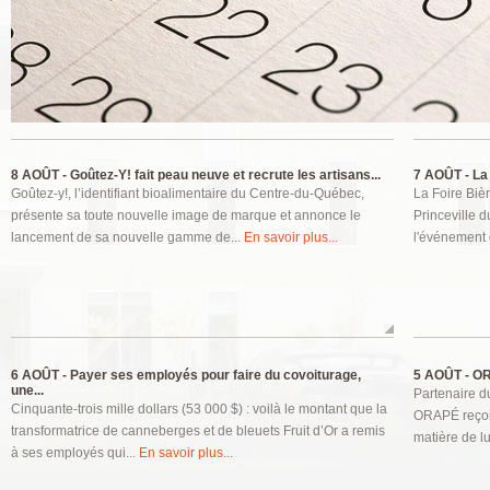
Pages
8 AOÛT -
Goûtez-Y! fait peau neuve et recrute les artisans...
7 AOÛT -
La 
Goûtez-y!, l’identifiant bioalimentaire du Centre-du-Québec,
La Foire Bièr
présente sa toute nouvelle image de marque et annonce le
Princeville d
lancement de sa nouvelle gamme de...
En savoir plus...
l'événement g
6 AOÛT -
Payer ses employés pour faire du covoiturage,
5 AOÛT -
OR
une...
Partenaire 
Cinquante-trois mille dollars (53 000 $) : voilà le montant que la
ORAPÉ reçoit 
transformatrice de canneberges et de bleuets Fruit d’Or a remis
matière de l
à ses employés qui...
En savoir plus...