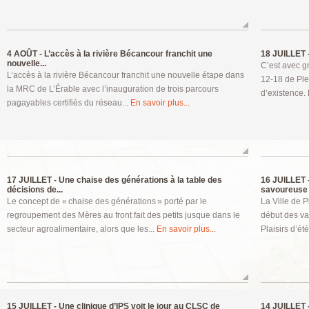
4 AOÛT -
L’accès à la rivière Bécancour franchit une
18 JUILLET 
nouvelle...
C’est avec g
L’accès à la rivière Bécancour franchit une nouvelle étape dans
12-18 de Ples
la MRC de L’Érable avec l’inauguration de trois parcours
d’existence. 
pagayables certifiés du réseau...
En savoir plus...
17 JUILLET -
Une chaise des générations à la table des
16 JUILLET 
décisions de...
savoureuse
Le concept de « chaise des générations » porté par le
La Ville de P
regroupement des Mères au front fait des petits jusque dans le
début des va
secteur agroalimentaire, alors que les...
En savoir plus...
Plaisirs d’été
15 JUILLET -
Une clinique d’IPS voit le jour au CLSC de
14 JUILLET 