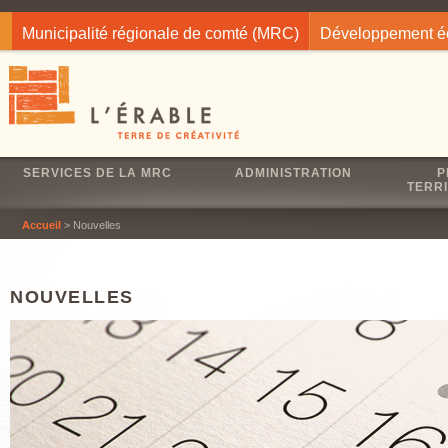
Jump to navigation
Municipalité régionale de comté (MRC)
Développement 
SERVICES DE LA MRC
ADMINISTRATION
P
TERRI
Accueil
> Nouvelles
NOUVELLES