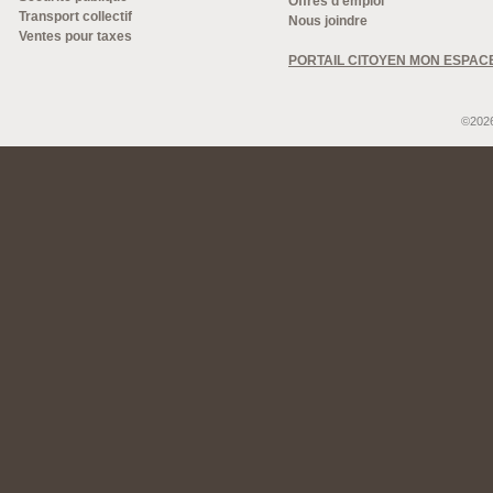
Offres d'emploi
Transport collectif
Nous joindre
Ventes pour taxes
PORTAIL CITOYEN MON ESPAC
©2026