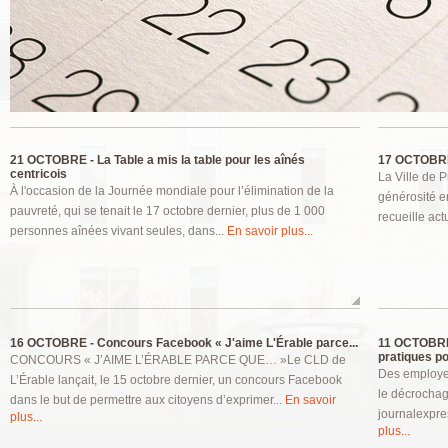
Pages
21 OCTOBRE -
La Table a mis la table pour les aînés
17 OCTOBRE
centricois
La Ville de P
À l'occasion de la Journée mondiale pour l’élimination de la
générosité e
pauvreté, qui se tenait le 17 octobre dernier, plus de 1 000
recueille act
personnes aînées vivant seules, dans...
En savoir plus...
16 OCTOBRE -
Concours Facebook « J'aime L'Érable parce...
11 OCTOBRE
pratiques pou
CONCOURS « J’AIME L’ÉRABLE PARCE QUE… »Le CLD de
Des employeu
L’Érable lançait, le 15 octobre dernier, un concours Facebook
le décrochag
dans le but de permettre aux citoyens d’exprimer...
En savoir
journalexpre
plus...
plus...