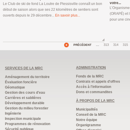
votre...
Le Club de ski de fond La Loutre de Plessisville connaît un bon
L’Organisme 
début de saison alors que ses 22 kilomètres de sentiers sont
(ORAPÉ) et l
ouverts depuis le 29 décembre...
En savoir plus...
pour une cin
…
313
314
315
PRÉCÉDENT
ADMINISTRATION
SERVICES DE LA MRC
Fonds de la MRC
Aménagement du territoire
Contrats et appels d'offres
Évaluation foncière
Accès à l'information
Géomatique
Dons et commandites
Gestion des cours d'eau
Carrières et sablières
À PROPOS DE LA MRC
Développement durable
Gestion du milieu forestier
Municipalités
Ingénierie
Conseil de la MRC
Inspection municipale
Notre équipe
Programmes de rénovation
Organigramme
Sécurité publique