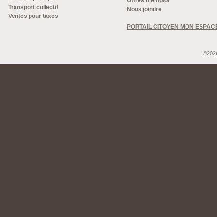
Offres d'emploi
Transport collectif
Nous joindre
Ventes pour taxes
PORTAIL CITOYEN MON ESPAC
©2026