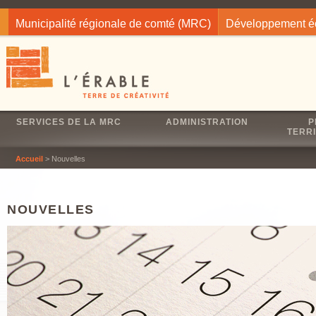
Jump to navigation
Municipalité régionale de comté (MRC)
Développement 
SERVICES DE LA MRC
ADMINISTRATION
P
TERRI
Accueil
> Nouvelles
NOUVELLES