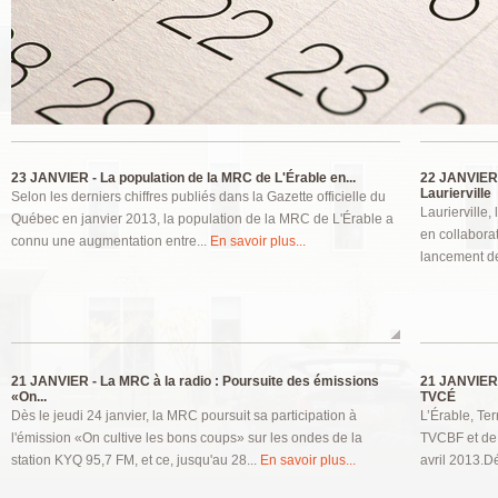
Pages
23 JANVIER -
La population de la MRC de L'Érable en...
22 JANVIER
Laurierville
Selon les derniers chiffres publiés dans la Gazette officielle du
Laurierville,
Québec en janvier 2013, la population de la MRC de L'Érable a
en collabora
connu une augmentation entre...
En savoir plus...
lancement de
21 JANVIER -
La MRC à la radio : Poursuite des émissions
21 JANVIER
«On...
TVCÉ
Dès le jeudi 24 janvier, la MRC poursuit sa participation à
L’Érable, Ter
l'émission «On cultive les bons coups» sur les ondes de la
TVCBF et de 
station KYQ 95,7 FM, et ce, jusqu'au 28...
En savoir plus...
avril 2013.D