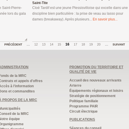
Saint-Tite
 Saint-Pierre-
Cloé Tardif est une jeune Plessisvilloise qui excelle dans une
année lors du gala
discipline bien particulière : la prise de veau au lasso pour
dames (breakaway). Après plusieurs...
En savoir plus...
…
16
…
12
13
14
15
17
18
19
20
PRÉCÉDENT
SUIVANT
ADMINISTRATION
PROMOTION DU TERRITOIRE ET
QUALITÉ DE VIE
Fonds de la MRC
Accueil des nouveaux arrivants
Contrats et appels d'offres
Arterre
Accès à l'information
Équipements régionaux et loisirs
Dons et commandites
Stratégie de positionnement
À PROPOS DE LA MRC
Politique familiale
Programme PAIR
Municipalités
Circuit électrique
Conseil de la MRC
Notre équipe
PUBLICATIONS
Organigramme
Séances du conseil