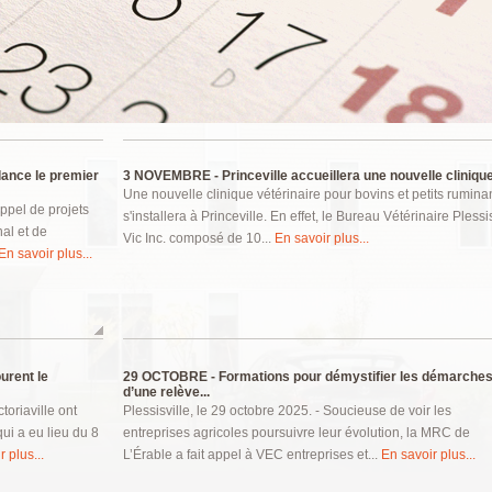
ance le premier
3 NOVEMBRE -
Princeville accueillera une nouvelle clinique
Une nouvelle clinique vétérinaire pour bovins et petits rumina
ppel de projets
s'installera à Princeville. En effet, le Bureau Vétérinaire Plessi
nal et de
Vic Inc. composé de 10...
En savoir plus...
En savoir plus...
urent le
29 OCTOBRE -
Formations pour démystifier les démarche
d’une relève...
oriaville ont
Plessisville, le 29 octobre 2025. - Soucieuse de voir les
i a eu lieu du 8
entreprises agricoles poursuivre leur évolution, la MRC de
 plus...
L’Érable a fait appel à VEC entreprises et...
En savoir plus...