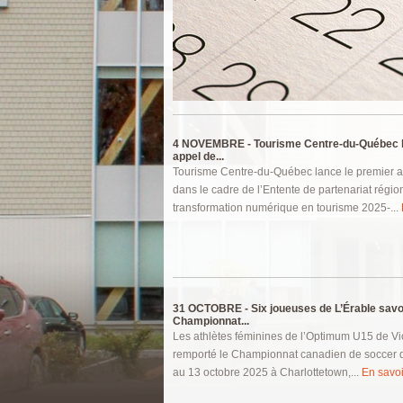
Pages
4 NOVEMBRE -
Tourisme Centre-du-Québec l
appel de...
Tourisme Centre-du-Québec lance le premier a
dans le cadre de l’Entente de partenariat régio
transformation numérique en tourisme 2025-...
31 OCTOBRE -
Six joueuses de L’Érable savo
Championnat...
Les athlètes féminines de l’Optimum U15 de Vict
remporté le Championnat canadien de soccer qu
au 13 octobre 2025 à Charlottetown,...
En savoir