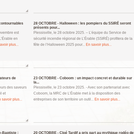
contournables
28 OCTOBRE -
Halloween : les pompiers du SSIRÉ seront
présents pour...
novembre est
Plessisville, le 28 octobre 2025. – L’équipe du Service de
L’Érable en
sécurité incendie régional de L’Érable (SSIRÉ) profitera de la
avoir plus...
fête de l’Halloween 2025 pour...
En savoir plus...
ateurs de
23 OCTOBRE -
Coboom : un impact concret et durable sur
la...
eurs des saveurs
Plessisville, le 23 octobre 2025. - Avec son partenariat avec
l et
Coboom, la MRC de L’Érable met à la disposition des
 savoir plus...
entreprises de son territoire un outil...
En savoir plus...
-Baptiste :
20 OCTOBRE -
Cloé Tardif a pris part au mythique rodéo de