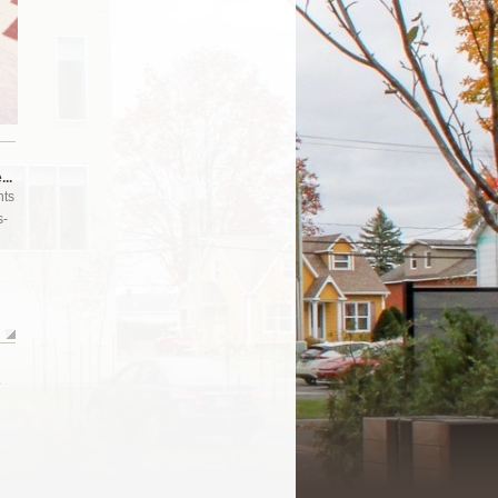
...
nts
s-
s