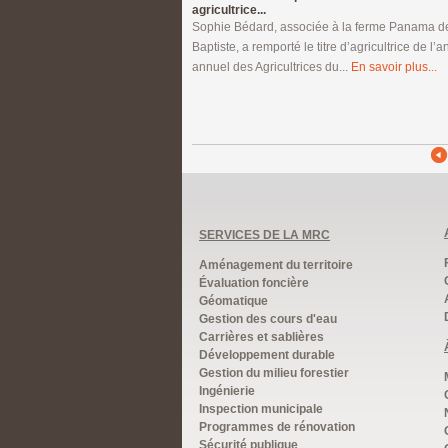
agricultrice...
Sophie Bédard, associée à la ferme Panama de
Baptiste, a remporté le titre d’agricultrice de l’
annuel des Agricultrices du...
En savoir plus...
SERVICES DE LA MRC
Aménagement du territoire
Évaluation foncière
Géomatique
Gestion des cours d'eau
Carrières et sablières
Développement durable
Gestion du milieu forestier
Ingénierie
Inspection municipale
Programmes de rénovation
Sécurité publique