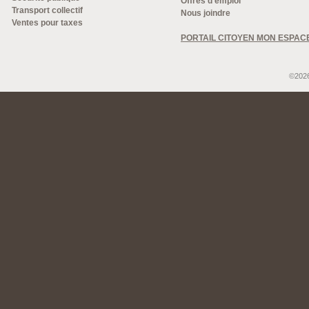
Offres d'emploi
Transport collectif
Nous joindre
Ventes pour taxes
PORTAIL CITOYEN MON ESPAC
©2026