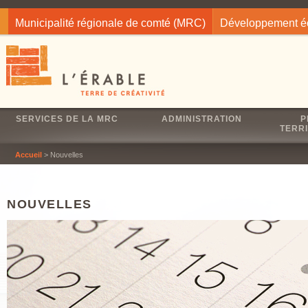
Jump to navigation
Municipalité régionale de comté (MRC)
Développement 
SERVICES DE LA MRC
ADMINISTRATION
P
TERRI
Accueil
> Nouvelles
NOUVELLES