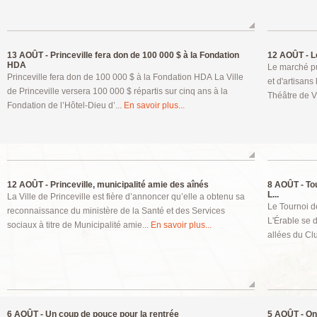
13 AOÛT -
Princeville fera don de 100 000 $ à la Fondation
12 AOÛT -
Le
HDA
Le marché pu
Princeville fera don de 100 000 $ à la Fondation HDA La Ville
et d'artisan
de Princeville versera 100 000 $ répartis sur cinq ans à la
Théâtre de Vi
Fondation de l’Hôtel-Dieu d’...
En savoir plus...
12 AOÛT -
Princeville, municipalité amie des aînés
8 AOÛT -
Tou
L...
La Ville de Princeville est fière d’annoncer qu’elle a obtenu sa
Le Tournoi d
reconnaissance du ministère de la Santé et des Services
L'Érable se 
sociaux à titre de Municipalité amie...
En savoir plus...
allées du Clu
6 AOÛT -
Un coup de pouce pour la rentrée
5 AOÛT -
On 