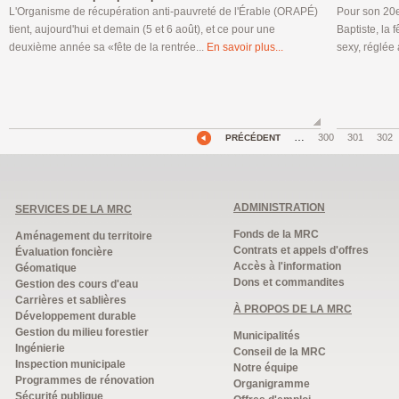
L'Organisme de récupération anti-pauvreté de l'Érable (ORAPÉ)
Pour son 20e
tient, aujourd'hui et demain (5 et 6 août), et ce pour une
Baptiste, la
deuxième année sa «fête de la rentrée...
En savoir plus...
sexy, réglée 
…
300
301
302
PRÉCÉDENT
ADMINISTRATION
SERVICES DE LA MRC
Fonds de la MRC
Aménagement du territoire
Contrats et appels d'offres
Évaluation foncière
Accès à l'information
Géomatique
Dons et commandites
Gestion des cours d'eau
Carrières et sablières
À PROPOS DE LA MRC
Développement durable
Gestion du milieu forestier
Municipalités
Ingénierie
Conseil de la MRC
Inspection municipale
Notre équipe
Programmes de rénovation
Organigramme
Sécurité publique