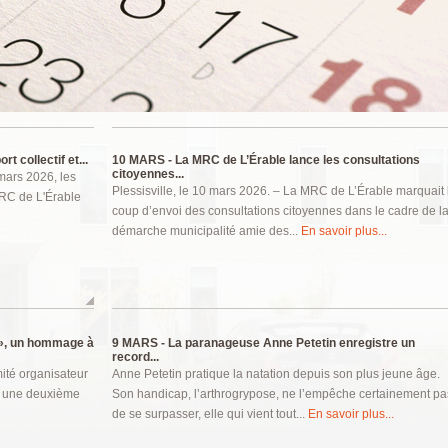
 collectif et...
10 MARS -
La MRC de L’Érable lance les consultations
citoyennes...
 mars 2026, les
Plessisville, le 10 mars 2026. – La MRC de L’Érable marquait 
 MRC de L'Érable
coup d’envoi des consultations citoyennes dans le cadre de l
démarche municipalité amie des...
En savoir plus...
 », un hommage à
9 MARS -
La paranageuse Anne Petetin enregistre un
record...
mité organisateur
Anne Petetin pratique la natation depuis son plus jeune âge.
ec une deuxième
Son handicap, l’arthrogrypose, ne l’empêche certainement pa
de se surpasser, elle qui vient tout...
En savoir plus...