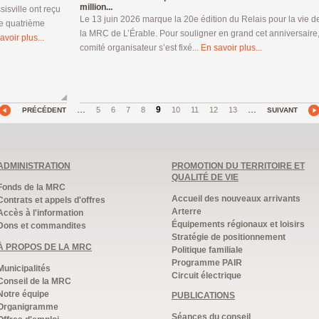
million...
isville ont reçu
Le 13 juin 2026 marque la 20e édition du Relais pour la vie d
de quatrième
la MRC de L’Érable. Pour souligner en grand cet anniversaire,
avoir plus...
comité organisateur s’est fixé...
En savoir plus...
…
9
…
5
6
7
8
10
11
12
13
PRÉCÉDENT
SUIVANT
ADMINISTRATION
PROMOTION DU TERRITOIRE ET
QUALITÉ DE VIE
Fonds de la MRC
Accueil des nouveaux arrivants
Contrats et appels d'offres
Arterre
Accès à l'information
Équipements régionaux et loisirs
Dons et commandites
Stratégie de positionnement
À PROPOS DE LA MRC
Politique familiale
Programme PAIR
Municipalités
Circuit électrique
Conseil de la MRC
Notre équipe
PUBLICATIONS
Organigramme
Séances du conseil