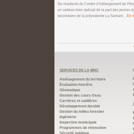
Six résidents du Centre d’hébergement de Pless
un cadeau bien spécial de la part des jeunes 
secondaire de la polyvalente La Samare...
En s
SERVICES DE LA MRC
Aménagement du territoire
Évaluation foncière
Géomatique
Gestion des cours d'eau
Carrières et sablières
Développement durable
Gestion du milieu forestier
Ingénierie
Inspection municipale
Programmes de rénovation
Sécurité publique