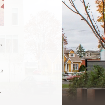
le
a
s