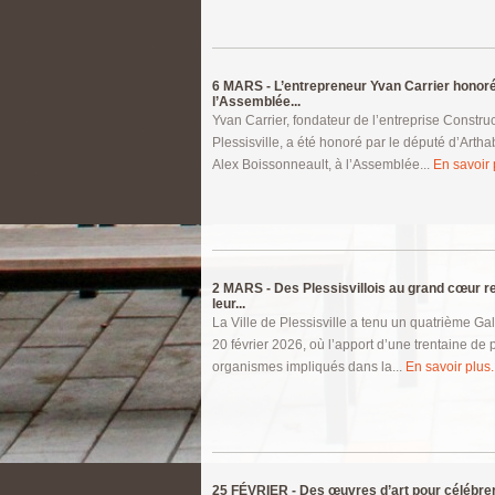
6 MARS -
L’entrepreneur Yvan Carrier honor
l’Assemblée...
Yvan Carrier, fondateur de l’entreprise Constr
Plessisville, a été honoré par le député d’Arth
Alex Boissonneault, à l’Assemblée...
En savoir p
2 MARS -
Des Plessisvillois au grand cœur 
leur...
La Ville de Plessisville a tenu un quatrième Gala
20 février 2026, où l’apport d’une trentaine de
organismes impliqués dans la...
En savoir plus..
25 FÉVRIER -
Des œuvres d’art pour célébrer l