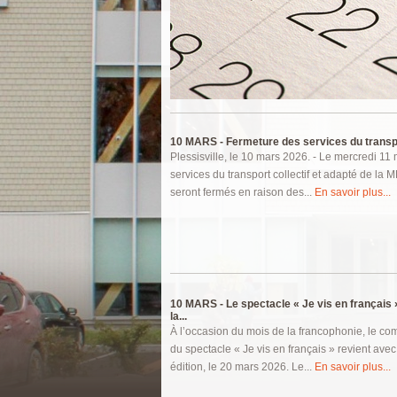
Pages
10 MARS -
Fermeture des services du transport
Plessisville, le 10 mars 2026. - Le mercredi 11
services du transport collectif et adapté de la
seront fermés en raison des...
En savoir plus...
10 MARS -
Le spectacle « Je vis en français
la...
À l’occasion du mois de la francophonie, le co
du spectacle « Je vis en français » revient av
édition, le 20 mars 2026. Le...
En savoir plus...