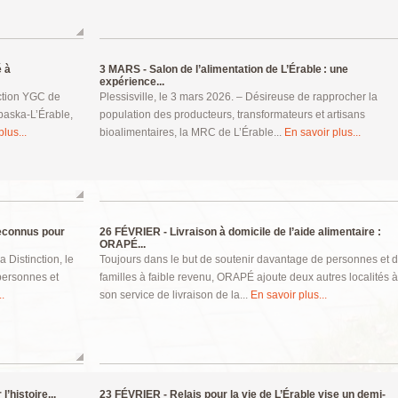
é à
3 MARS -
Salon de l’alimentation de L’Érable : une
expérience...
uction YGC de
Plessisville, le 3 mars 2026. – Désireuse de rapprocher la
abaska-L’Érable,
population des producteurs, transformateurs et artisans
lus...
bioalimentaires, la MRC de L’Érable...
En savoir plus...
reconnus pour
26 FÉVRIER -
Livraison à domicile de l’aide alimentaire :
ORAPÉ...
 Distinction, le
Toujours dans le but de soutenir davantage de personnes et 
 personnes et
familles à faible revenu, ORAPÉ ajoute deux autres localités à
.
son service de livraison de la...
En savoir plus...
’histoire...
23 FÉVRIER -
Relais pour la vie de L’Érable vise un demi-