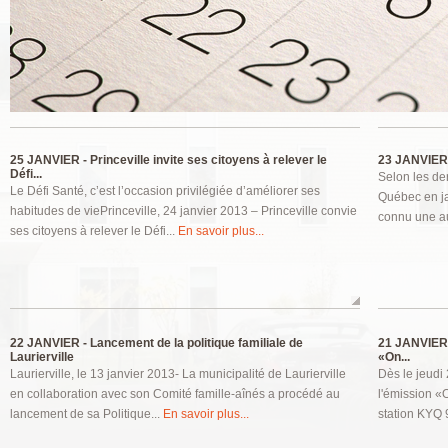
Pages
25 JANVIER -
Princeville invite ses citoyens à relever le
23 JANVIER
Défi...
Selon les der
Le Défi Santé, c’est l’occasion privilégiée d’améliorer ses
Québec en ja
habitudes de viePrinceville, 24 janvier 2013 – Princeville convie
connu une au
ses citoyens à relever le Défi...
En savoir plus...
22 JANVIER -
Lancement de la politique familiale de
21 JANVIER
Laurierville
«On...
Laurierville, le 13 janvier 2013- La municipalité de Laurierville
Dès le jeudi 
en collaboration avec son Comité famille-aînés a procédé au
l'émission «
lancement de sa Politique...
En savoir plus...
station KYQ 9