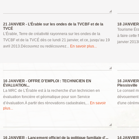
21 JANVIER -
L’Érable sur les ondes de la TVCBF et de la
18 JANVIER
TVCÉ
Tourisme Éra
L’Érable, Terre de créativité rayonnera sur les ondes de la
à faire cette
TVCBF et de la TVCÉ dès ce lundi 21 janvier, et ce, jusqu’au 19
janvier 2013
avril 2013.Découvrez ou redécouvrez...
En savoir plus...
16 JANVIER -
OFFRE D'EMPLOI : TECHNICIEN EN
16 JANVIER
ÉVALUATION...
Plessisville
La MRC de L'Érable est à la recherche d'un technicien en
Le conseil mu
évaluation foncière et géomatique pour son Service
dévouement e
d’évaluation.Ȧ partir des rénovations cadastrales,...
En savoir
d'une cérémon
plus...
16 JANVIER -
Lancement officiel de la politique familiale d'...
14 JANVIER