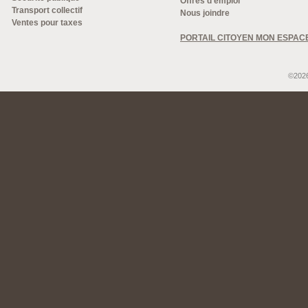
Offres d'emploi
Transport collectif
Nous joindre
Ventes pour taxes
PORTAIL CITOYEN MON ESPAC
©2026