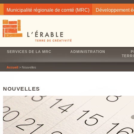
Jump to navigation
Municipalité régionale de comté (MRC)
Développement 
SERVICES DE LA MRC
ADMINISTRATION
P
TERRI
Accueil
> Nouvelles
NOUVELLES