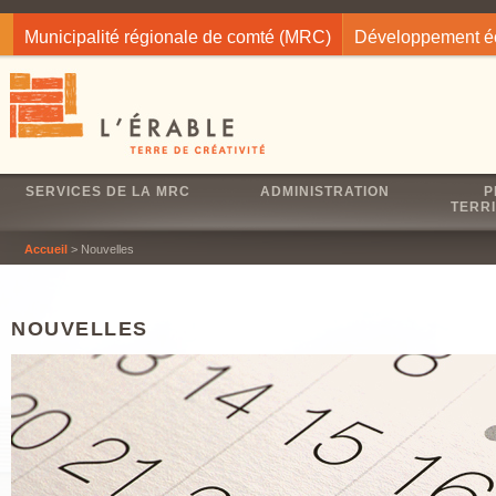
Jump to navigation
Municipalité régionale de comté (MRC)
Développement 
SERVICES DE LA MRC
ADMINISTRATION
P
TERRI
Accueil
> Nouvelles
NOUVELLES