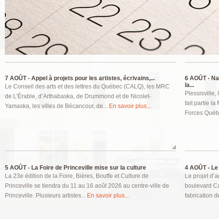
Pages
7 AOÛT -
Appel à projets pour les artistes, écrivains,...
6 AOÛT -
Nat
la...
Le Conseil des arts et des lettres du Québec (CALQ), les MRC
Plessisville,
de L'Érable, d’Arthabaska, de Drummond et de Nicolet-
fait partie l
Yamaska, les villes de Bécancour, de...
En savoir plus...
Forces Québ
5 AOÛT -
La Foire de Princeville mise sur la culture
4 AOÛT -
Le 
La 23e édition de la Foire, Bières, Bouffe et Culture de
Le projet d’a
Princeville se tiendra du 11 au 16 août 2026 au centre-ville de
boulevard Ca
Princeville. Plusieurs artistes...
En savoir plus...
fabrication de