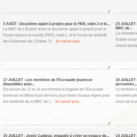
3 AOÛT -
Deuxième appel à projets pour le FRR, volet 2 et le...
23 JUILLET 
MRC de...
La MRC de L’Érable lance le deuxième appel à projets pour le
La médiatric
Fonds régions et ruralité (FRR), volet 2, et le Fonds de visibilité
Érable est pr
des Éoliennes de L’Érable. D’...
En savoir plus...
depuis quelq
17 JUILLET -
Les membres de l’Escouade jeunesse
16 JUILLET 
disponibles pour...
personnes...
Dix jeunes de 13 et 14 ans forment la brigade de l’Escouade
Le territoir
jeunesse et offrent leurs services pour divers travaux légers pour
nouvelles p
les résidents de la MRC de L’...
En savoir plus...
cours de la 
15 JUILLET -
Josée Cadieux, engagée à créer un espace de...
14 JUILLET 