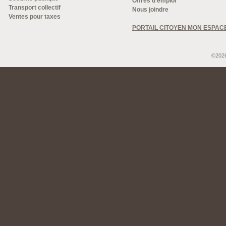
Offres d'emploi
Transport collectif
Nous joindre
Ventes pour taxes
PORTAIL CITOYEN MON ESPAC
©2026