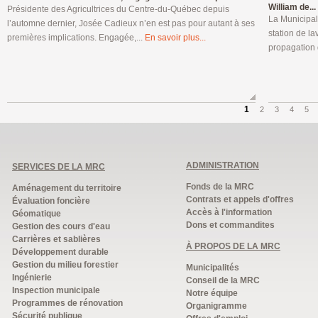
William de...
Présidente des Agricultrices du Centre-du-Québec depuis
La Municipal
l’automne dernier, Josée Cadieux n’en est pas pour autant à ses
station de la
premières implications. Engagée,...
En savoir plus...
propagation 
1
2
3
4
5
ADMINISTRATION
SERVICES DE LA MRC
Fonds de la MRC
Aménagement du territoire
Contrats et appels d'offres
Évaluation foncière
Accès à l'information
Géomatique
Dons et commandites
Gestion des cours d'eau
Carrières et sablières
À PROPOS DE LA MRC
Développement durable
Gestion du milieu forestier
Municipalités
Ingénierie
Conseil de la MRC
Inspection municipale
Notre équipe
Programmes de rénovation
Organigramme
Sécurité publique