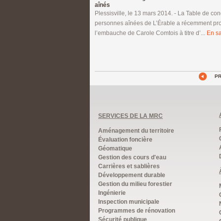
aînés
Plessisville, le 13 mars 2014. - La Table de con
personnes aînées de L’Érable a récemment pr
l’embauche de Carole Comtois à titre d’...
En sa
P
SERVICES DE LA MRC
Aménagement du territoire
Évaluation foncière
Géomatique
Gestion des cours d'eau
Carrières et sablières
Développement durable
Gestion du milieu forestier
Ingénierie
Inspection municipale
Programmes de rénovation
Sécurité publique