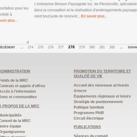
L'entreprise Brisson Paysagiste inc. de Plessisville, spécialis
certation pour les
dans la conception et la réalisation d'aménagements paysage
océdé à
vient tout juste de recevoir...
En savoir plus...
voir plus...
…
278
…
274
275
276
277
279
280
281
282
RÉCÉDENT
SUIV
ADMINISTRATION
PROMOTION DU TERRITOIRE ET
QUALITÉ DE VIE
Fonds de la MRC
Accueil des nouveaux arrivants
Contrats et appels d'offres
Arterre
Accès à l'information
Équipements régionaux et loisirs
Dons et commandites
Stratégie de positionnement
À PROPOS DE LA MRC
Politique familiale
Programme PAIR
Municipalités
Circuit électrique
Conseil de la MRC
Notre équipe
PUBLICATIONS
Organigramme
Séances du conseil