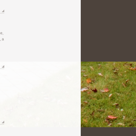
e,
, a