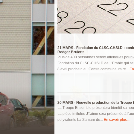
Pages
21 MARS -
Fondation du CLSC-CHSLD : conf
Rodger Brulotte
Plus de 400 personnes seront attendues pour le
Fondation du CLSC-CHSLD de L'Érable qui se t
8 avril prochain au Centre communautaire...
En
20 MARS -
Nouvelle production de la Troupe
La Troupe Ensemble présentera bientôt sa nouv
La pièce intitulée J't'aime sera présentée à l'au
polyvalente La Samare de...
En savoir plus...