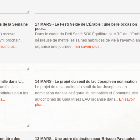
s de la Semaine
17 MARS -
Le Festi Neige de L’Érable : une belle occasion
pour...
) recevra
Dans le cadre du Défi Santé 5/30 Équilibre, la MRC de L’Érabl
vril prochain,
désireuse de mettre les saines habitudes de vie à l’avant-plan
voir plus...
organisé une journée...
En savoir plus...
ille dans L'...
14 MARS -
Le projet du seuil du lac Joseph en nomination
anté et les
Le projet de restauration du seuil du lac Joseph est en
ritaires pour les
nomination dans la catégorie Municipalités et Communautés
s...
autochtones du Gala Misez EAU organisé dans...
En savoir
plus...
ien-être des
13 MARS -
Une autre distinction pour Brisson Paysagiste