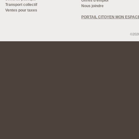
Offres d'emploi
Transport collectif
Nous joindre
Ventes pour taxes
PORTAIL CITOYEN MON ESPAC
©2026