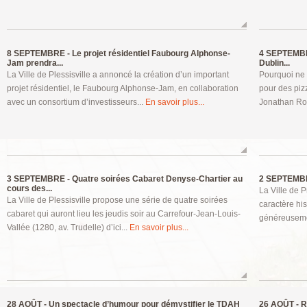
8 SEPTEMBRE -
Le projet résidentiel Faubourg Alphonse-
4 SEPTEMB
Jam prendra...
Dublin...
La Ville de Plessisville a annoncé la création d’un important
Pourquoi ne 
projet résidentiel, le Faubourg Alphonse-Jam, en collaboration
pour des piz
avec un consortium d’investisseurs...
En savoir plus...
Jonathan Roy
3 SEPTEMBRE -
Quatre soirées Cabaret Denyse-Chartier au
2 SEPTEMB
cours des...
La Ville de 
La Ville de Plessisville propose une série de quatre soirées
caractère hi
cabaret qui auront lieu les jeudis soir au Carrefour-Jean-Louis-
généreusement
Vallée (1280, av. Trudelle) d’ici...
En savoir plus...
28 AOÛT -
Un spectacle d’humour pour démystifier le TDAH
26 AOÛT -
Re