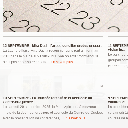
Pages
12 SEPTEMBRE -
Mira Dutil : l’art de concilier études et sport
11 SEPTEMB
visiter le...
La Lauriervilloise Mira Dutil a récemment pris part à l’Ironman
Le parc régi
70.3 dans le Maine aux États-Unis. Son objectif : montrer qu’il
groupes comm
n’est pas nécessaire de faire...
En savoir plus...
cadre du proj
10 SEPTEMBRE -
La Journée forestière et acéricole du
9 SEPTEMB
Centre-du-Québec...
voitures et...
Le samedi 20 septembre 2025, le Mont Apic sera à nouveau
La cinquième
l’hôte de la Journée forestière et acéricole du Centre-du-Québec
ce samedi 1
avec la présentation de conférences,...
En savoir plus...
courses de b