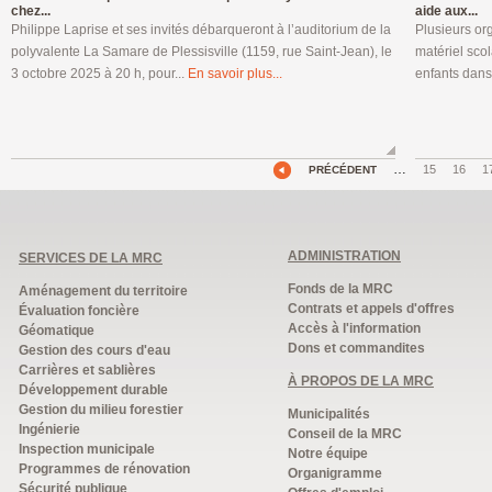
chez...
aide aux...
Philippe Laprise et ses invités débarqueront à l’auditorium de la
Plusieurs org
polyvalente La Samare de Plessisville (1159, rue Saint-Jean), le
matériel scol
3 octobre 2025 à 20 h, pour...
En savoir plus...
enfants dans
…
15
16
1
PRÉCÉDENT
ADMINISTRATION
SERVICES DE LA MRC
Fonds de la MRC
Aménagement du territoire
Contrats et appels d'offres
Évaluation foncière
Accès à l'information
Géomatique
Dons et commandites
Gestion des cours d'eau
Carrières et sablières
À PROPOS DE LA MRC
Développement durable
Gestion du milieu forestier
Municipalités
Ingénierie
Conseil de la MRC
Inspection municipale
Notre équipe
Programmes de rénovation
Organigramme
Sécurité publique