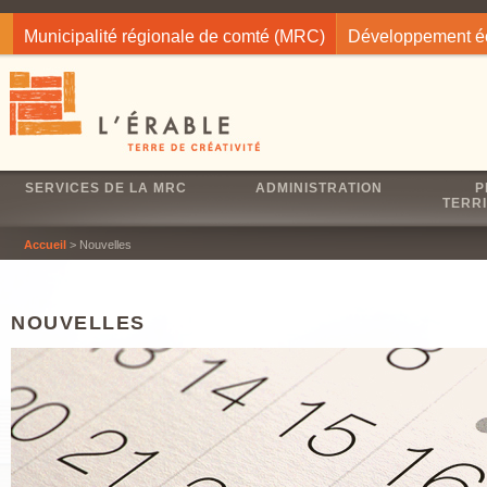
Jump to navigation
Municipalité régionale de comté (MRC)
Développement 
SERVICES DE LA MRC
ADMINISTRATION
P
TERRI
Accueil
> Nouvelles
NOUVELLES