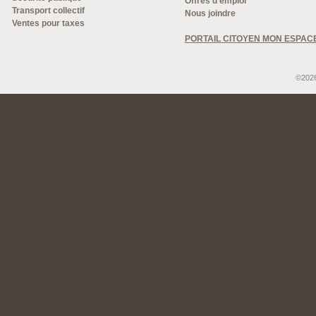
Offres d'emploi
Transport collectif
Nous joindre
Ventes pour taxes
PORTAIL CITOYEN MON ESPAC
©2026