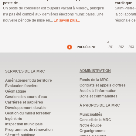
poste de...
cardiaque
Un poste de conseiller est toujours vacant à Villeroy, puisqu’il
Saint-Pierre
n’a pas été comblé aux dernières élections municipales. Une
la collaborat
nouvelle période de mise en...
En savoir plus...
régionale de 
…
291
292
293
PRÉCÉDENT
ADMINISTRATION
SERVICES DE LA MRC
Fonds de la MRC
Aménagement du territoire
Contrats et appels d'offres
Évaluation foncière
Accès à l'information
Géomatique
Dons et commandites
Gestion des cours d'eau
Carrières et sablières
À PROPOS DE LA MRC
Développement durable
Gestion du milieu forestier
Municipalités
Ingénierie
Conseil de la MRC
Inspection municipale
Notre équipe
Programmes de rénovation
Organigramme
Sécurité publique