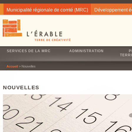
Jump to navigation
Municipalité régionale de comté (MRC)
Développement 
SERVICES DE LA MRC
ADMINISTRATION
P
TERRI
Accueil
> Nouvelles
NOUVELLES