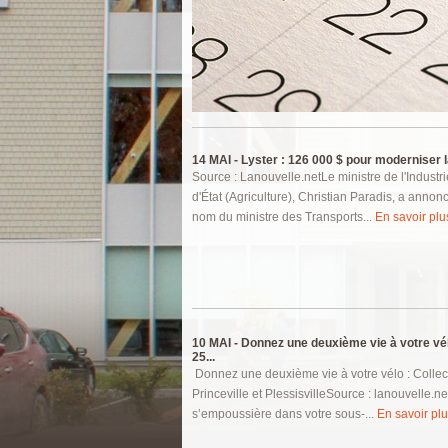
Pages
14 MAI -
Lyster : 126 000 $ pour moderniser la
Source : Lanouvelle.netLe ministre de l'Industri
d'État (Agriculture), Christian Paradis, a annonc
nom du ministre des Transports...
En savoir plus
10 MAI -
Donnez une deuxième vie à votre vélo
25...
Donnez une deuxième vie à votre vélo : Collec
Princeville et PlessisvilleSource : lanouvelle.n
s’empoussière dans votre sous-...
En savoir plus