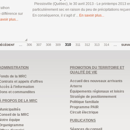
Plessisville (Québec), le 30 avril 2013 - Le printemps 2013 e
rathon
particulièrement sec en raison du peu de précipitations reçues
 différence sur
En conséquence, il s’agit d’...
En savoir plus...
avoir plus...
…
310
…
306
307
308
309
311
312
313
314
RÉCÉDENT
SUIV
ADMINISTRATION
PROMOTION DU TERRITOIRE ET
QUALITÉ DE VIE
Fonds de la MRC
Accueil des nouveaux arrivants
Contrats et appels d'offres
Arterre
Accès à l'information
Équipements régionaux et loisirs
Dons et commandites
Stratégie de positionnement
À PROPOS DE LA MRC
Politique familiale
Programme PAIR
Municipalités
Circuit électrique
Conseil de la MRC
Notre équipe
PUBLICATIONS
Organigramme
Séances du conseil