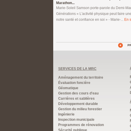
Marathon...
Marie-Soleil Samson porte-parole du Demi-Ma
Générations « L'activité physique peut faire une
notre santé et confiance en soi » - Marie-...
En s
P
SERVICES DE LA MRC
Aménagement du territoire
Évaluation foncière
Géomatique
Gestion des cours d'eau
Carrières et sablières
Développement durable
Gestion du milieu forestier
Ingénierie
Inspection municipale
Programmes de rénovation
Sécurité publique