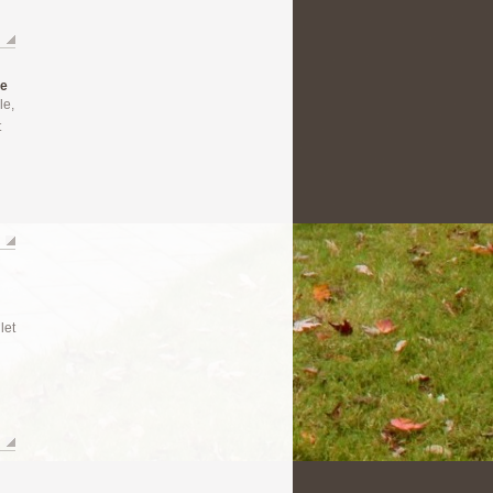
re
le,
t
let