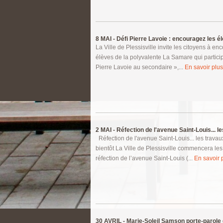
8 MAI -
Défi Pierre Lavoie : encouragez les élè
La Ville de Plessisville invite les citoyens à e
élèves de la polyvalente La Samare qui particip
Pierre Lavoie au secondaire »,...
En savoir plus.
2 MAI -
Réfection de l'avenue Saint-Louis... le
Réfection de l'avenue Saint-Louis... les trava
bientôt La Ville de Plessisville commencera les
réfection de l’avenue Saint-Louis (...
En savoir p
30 AVRIL -
Marie-Soleil Samson porte-parole