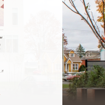
ar
é
r
.