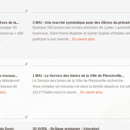
ves de la...
3 MAI -
Une marche symbolique pour des élèves du primai
ncourager 30
Quelque 330 jeunes des écoles primaires de Lyster, Lauriervil
eront au « défi
Inverness, Saint-Pierre-Baptiste et Sainte-Sophie-d'Halifax on
..
participé à une marche...
En savoir plus...
s travaux...
1 MAI -
Le Service des loisirs de la Ville de Plessisville...
ux débuteront
Le Service des loisirs de la Ville de Plessisville recherche...
 travaux de
Vous comptez un nouveau-né dans la famille depuis le 1er juil
lus...
2012? Faites-nous le savoir,...
En savoir plus...
 du Demi-
30 AVRIL -
Brûlage printanier : Attention!