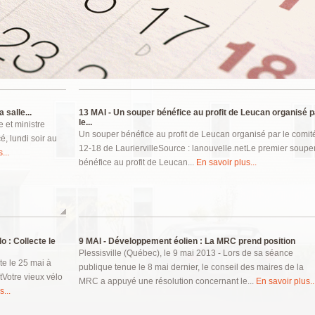
 salle...
13 MAI -
Un souper bénéfice au profit de Leucan organisé p
le...
e et ministre
Un souper bénéfice au profit de Leucan organisé par le comit
é, lundi soir au
12-18 de LauriervilleSource : lanouvelle.netLe premier soupe
...
bénéfice au profit de Leucan...
En savoir plus...
 : Collecte le
9 MAI -
Développement éolien : La MRC prend position
Plessisville (Québec), le 9 mai 2013 - Lors de sa séance
te le 25 mai à
publique tenue le 8 mai dernier, le conseil des maires de la
etVotre vieux vélo
MRC a appuyé une résolution concernant le...
En savoir plus..
...