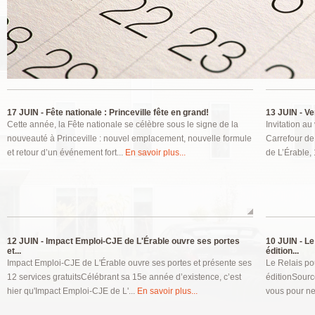
Pages
17 JUIN -
Fête nationale : Princeville fête en grand!
13 JUIN -
Ver
Cette année, la Fête nationale se célèbre sous le signe de la
Invitation au
nouveauté à Princeville : nouvel emplacement, nouvelle formule
Carrefour de
et retour d’un événement fort...
En savoir plus...
de L’Érable,
12 JUIN -
Impact Emploi-CJE de L'Érable ouvre ses portes
10 JUIN -
Le 
et...
édition...
Impact Emploi-CJE de L'Érable ouvre ses portes et présente ses
Le Relais po
12 services gratuitsCélébrant sa 15e année d’existence, c’est
éditionSourc
hier qu'Impact Emploi-CJE de L'...
En savoir plus...
vous pour ne