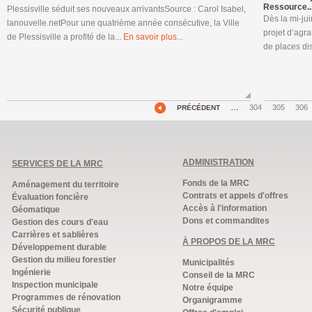
Ressource..
Plessisville séduit ses nouveaux arrivantsSource : Carol Isabel,
Dès la mi-jui
lanouvelle.netPour une quatrième année consécutive, la Ville
projet d’agr
de Plessisville a profité de la...
En savoir plus...
de places di
…
304
305
306
PRÉCÉDENT
ADMINISTRATION
SERVICES DE LA MRC
Fonds de la MRC
Aménagement du territoire
Contrats et appels d'offres
Évaluation foncière
Accès à l'information
Géomatique
Dons et commandites
Gestion des cours d'eau
Carrières et sablières
À PROPOS DE LA MRC
Développement durable
Gestion du milieu forestier
Municipalités
Ingénierie
Conseil de la MRC
Inspection municipale
Notre équipe
Programmes de rénovation
Organigramme
Sécurité publique