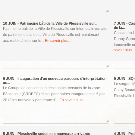
10 JUIN -
Patrimoine bâti de la Ville de Plessisville sur...
7 JUIN -
Cass
de la...
Patrimoine bâti de la Ville de Plessisville sur InternetL’inventaire
Cassandra L
du patrimoine bâti de la Ville de Plessisville est maintenant
Danny-Garne
accessible à tous sur le...
En savoir plus...
lanouvelle.n
savoir plus...
6 JUIN -
Inauguration d’un nouveau parcours d’interprétation
5 JUIN -
SQ d
au...
Le sergent M
Le Groupe de concertation des bassins versants de la zone
Cathy Beaudo
Bécancour (GROBEC) et ses partenaires inauguraient le 6 juin
Plessisville
2013 les nouveaux panneaux d’...
En savoir plus...
5 JUIN -
Plessisville séduit ses nouveaux arrivants
4 JUIN -
Proj