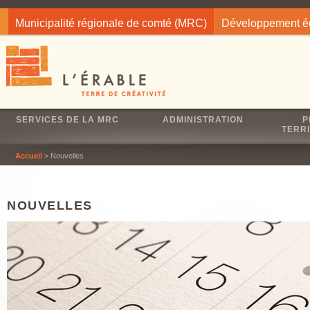
Jump to navigation
Municipalité régionale de comté (MRC)
Développement 
SERVICES DE LA MRC
ADMINISTRATION
P
TERRI
Accueil
> Nouvelles
NOUVELLES