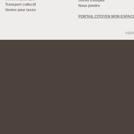
Offres d'emploi
Transport collectif
Nous joindre
Ventes pour taxes
PORTAIL CITOYEN MON ESPAC
©2026