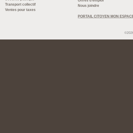
Offres d'emploi
Transport collectif
Nous joindre
Ventes pour taxes
PORTAIL CITOYEN MON ESPAC
©2026