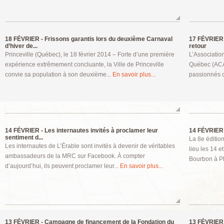
18 FÉVRIER -
Frissons garantis lors du deuxième Carnaval
17 FÉVRIER 
d’hiver de...
retour
Princeville (Québec), le 18 février 2014 – Forte d’une première
L’Associatio
expérience extrêmement concluante, la Ville de Princeville
Québec (ACAE
convie sa population à son deuxième...
En savoir plus...
passionnés de
14 FÉVRIER -
Les internautes invités à proclamer leur
14 FÉVRIER 
sentiment d...
La 8e éditio
Les internautes de L’Érable sont invités à devenir de véritables
lieu les 14 e
ambassadeurs de la MRC sur Facebook. À compter
Bourbon à Ple
d’aujourd’hui, ils peuvent proclamer leur...
En savoir plus...
13 FÉVRIER -
Campagne de financement de la Fondation du
13 FÉVRIER 