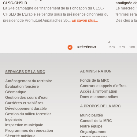
CLSC-CHSLD
soulignée da
La 24e campagne de financement de la Fondation du CLSC-
Le mercredi 
CHSLD de L'Érable se tiendra sous la présidence d'honneur du
femmes sera 
président de Promutuel Appalaches St-...
En savoir plus...
Des clés à la
…
278
279
280
PRÉCÉDENT
ADMINISTRATION
SERVICES DE LA MRC
Fonds de la MRC
Aménagement du territoire
Contrats et appels d'offres
Évaluation foncière
Accès à l'information
Géomatique
Dons et commandites
Gestion des cours d'eau
Carrières et sablières
À PROPOS DE LA MRC
Développement durable
Gestion du milieu forestier
Municipalités
Ingénierie
Conseil de la MRC
Inspection municipale
Notre équipe
Programmes de rénovation
Organigramme
Sécurité publique