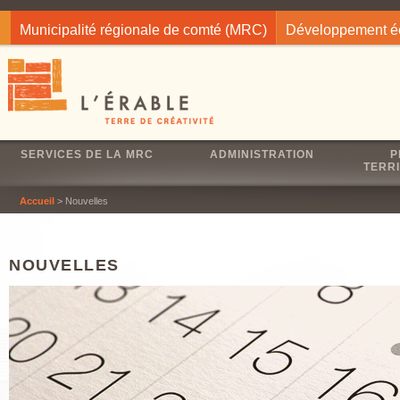
Jump to navigation
Municipalité régionale de comté (MRC)
Développement 
SERVICES DE LA MRC
ADMINISTRATION
P
TERRI
Accueil
> Nouvelles
NOUVELLES