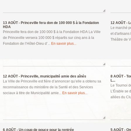
13 AOÛT -
Princeville fera don de 100 000 $ à la Fondation
12 AOÛT -
Le
HDA
Le marché pu
Princeville fera don de 100 000 $ à la Fondation HDA La Ville
et d'artisan
de Princeville versera 100 000 $ répartis sur cinq ans à la
Théâtre de Vi
Fondation de l’Hôtel-Dieu d’...
En savoir plus...
12 AOÛT -
Princeville, municipalité amie des aînés
8 AOÛT -
Tou
L...
La Ville de Princeville est fière d’annoncer qu’elle a obtenu sa
Le Tournoi d
reconnaissance du ministère de la Santé et des Services
L'Érable se 
sociaux à titre de Municipalité amie...
En savoir plus...
allées du Clu
6 AOÛT -
Un coup de pouce pour la rentrée
5 AOÛT -
On 