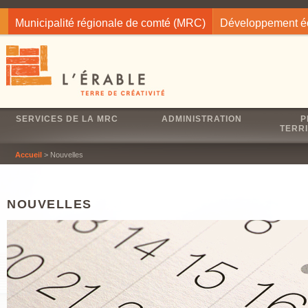
Jump to navigation
Municipalité régionale de comté (MRC)
Développement 
SERVICES DE LA MRC
ADMINISTRATION
P
TERRI
Accueil
> Nouvelles
NOUVELLES