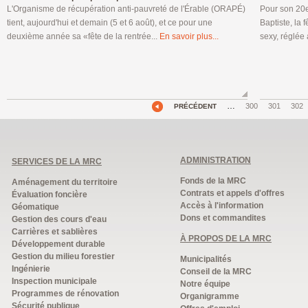
L'Organisme de récupération anti-pauvreté de l'Érable (ORAPÉ)
Pour son 20e
tient, aujourd'hui et demain (5 et 6 août), et ce pour une
Baptiste, la
deuxième année sa «fête de la rentrée...
En savoir plus...
sexy, réglée 
…
300
301
302
PRÉCÉDENT
ADMINISTRATION
SERVICES DE LA MRC
Fonds de la MRC
Aménagement du territoire
Contrats et appels d'offres
Évaluation foncière
Accès à l'information
Géomatique
Dons et commandites
Gestion des cours d'eau
Carrières et sablières
À PROPOS DE LA MRC
Développement durable
Gestion du milieu forestier
Municipalités
Ingénierie
Conseil de la MRC
Inspection municipale
Notre équipe
Programmes de rénovation
Organigramme
Sécurité publique