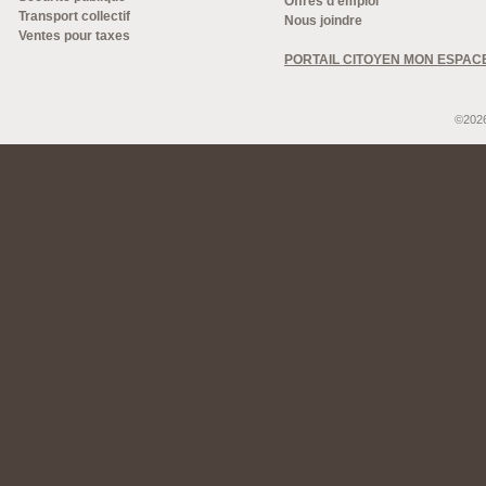
Offres d'emploi
Transport collectif
Nous joindre
Ventes pour taxes
PORTAIL CITOYEN MON ESPAC
©2026