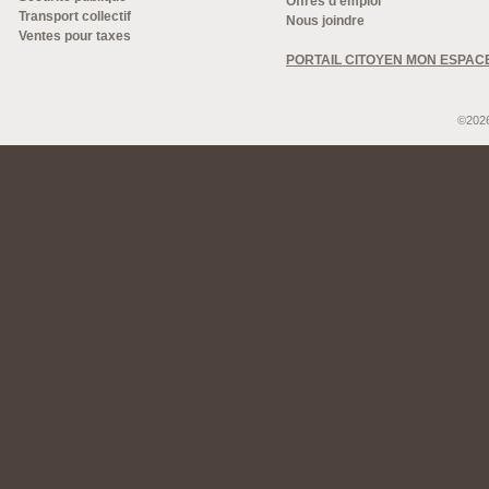
Offres d'emploi
Transport collectif
Nous joindre
Ventes pour taxes
PORTAIL CITOYEN MON ESPAC
©2026