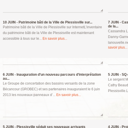
10 JUIN -
Patrimoine bâti de la Ville de Plessisville sur...
7 JUIN -
Cass
de la...
Patrimoine bâti de la Ville de Plessisville sur InternetL’inventaire
Cassandra L
du patrimoine bâti de la Ville de Plessisville est maintenant
Danny-Garne
accessible à tous sur le...
En savoir plus...
lanouvelle.n
savoir plus...
6 JUIN -
Inauguration d’un nouveau parcours d’interprétation
5 JUIN -
SQ d
au...
Le sergent M
Le Groupe de concertation des bassins versants de la zone
Cathy Beaudo
Bécancour (GROBEC) et ses partenaires inauguraient le 6 juin
Plessisville
2013 les nouveaux panneaux d’...
En savoir plus...
5 JUIN -
Plessisville séduit ses nouveaux arrivants
4 JUIN -
Proj