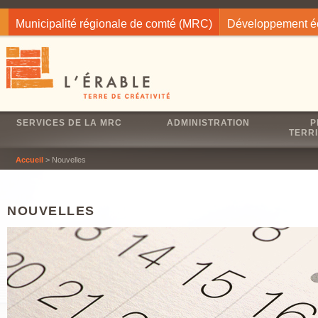
Jump to navigation
Municipalité régionale de comté (MRC)
Développement 
SERVICES DE LA MRC
ADMINISTRATION
P
TERRI
Accueil
> Nouvelles
NOUVELLES