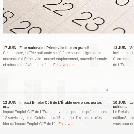
Pages
17 JUIN -
Fête nationale : Princeville fête en grand!
13 JUIN -
Ver
Cette année, la Fête nationale se célèbre sous le signe de la
Invitation au
nouveauté à Princeville : nouvel emplacement, nouvelle formule
Carrefour de
et retour d’un événement fort...
En savoir plus...
de L’Érable,
12 JUIN -
Impact Emploi-CJE de L'Érable ouvre ses portes
10 JUIN -
Le 
et...
édition...
Impact Emploi-CJE de L'Érable ouvre ses portes et présente ses
Le Relais po
12 services gratuitsCélébrant sa 15e année d’existence, c’est
éditionSourc
hier qu'Impact Emploi-CJE de L'...
En savoir plus...
vous pour ne