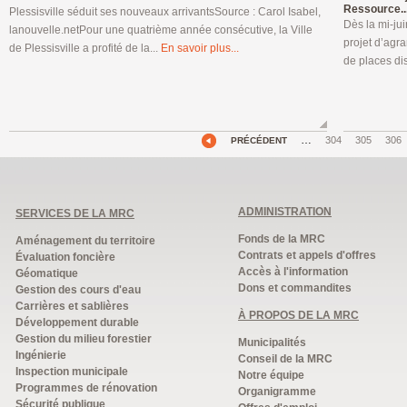
Ressource..
Plessisville séduit ses nouveaux arrivantsSource : Carol Isabel,
Dès la mi-jui
lanouvelle.netPour une quatrième année consécutive, la Ville
projet d’agr
de Plessisville a profité de la...
En savoir plus...
de places di
…
304
305
306
PRÉCÉDENT
ADMINISTRATION
SERVICES DE LA MRC
Fonds de la MRC
Aménagement du territoire
Contrats et appels d'offres
Évaluation foncière
Accès à l'information
Géomatique
Dons et commandites
Gestion des cours d'eau
Carrières et sablières
À PROPOS DE LA MRC
Développement durable
Gestion du milieu forestier
Municipalités
Ingénierie
Conseil de la MRC
Inspection municipale
Notre équipe
Programmes de rénovation
Organigramme
Sécurité publique