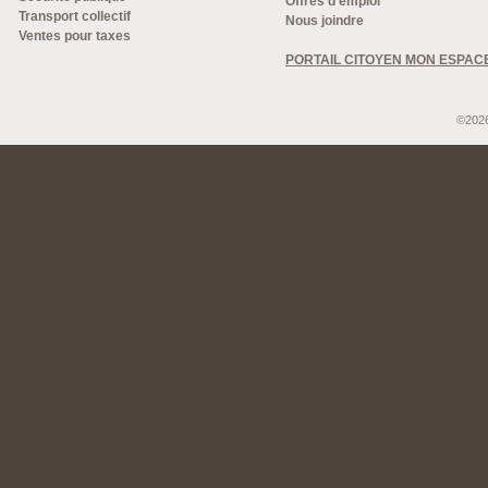
Offres d'emploi
Transport collectif
Nous joindre
Ventes pour taxes
PORTAIL CITOYEN MON ESPAC
©2026