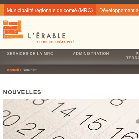
Jump to navigation
Municipalité régionale de comté (MRC)
Développement 
SERVICES DE LA MRC
ADMINISTRATION
P
TERRI
Accueil
> Nouvelles
NOUVELLES