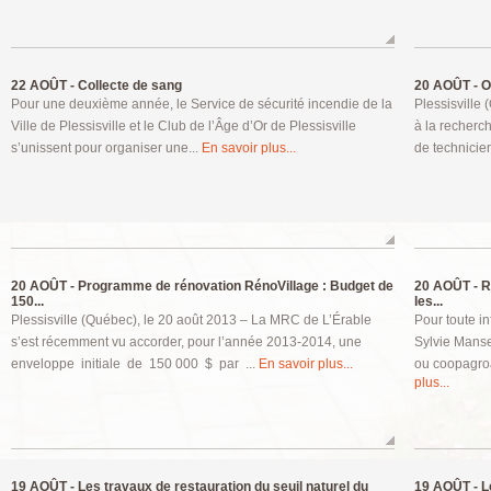
22 AOÛT -
Collecte de sang
20 AOÛT -
Of
Pour une deuxième année, le Service de sécurité incendie de la
Plessisville
Ville de Plessisville et le Club de l’Âge d’Or de Plessisville
à la recherc
s’unissent pour organiser une...
En savoir plus...
de technicie
20 AOÛT -
Programme de rénovation RénoVillage : Budget de
20 AOÛT -
Ra
150...
les...
Plessisville (Québec), le 20 août 2013 – La MRC de L’Érable
Pour toute in
s’est récemment vu accorder, pour l’année 2013-2014, une
Sylvie Manse
enveloppe initiale de 150 000 $ par ...
En savoir plus...
ou coopagro
plus...
19 AOÛT -
Les travaux de restauration du seuil naturel du
19 AOÛT -
Le