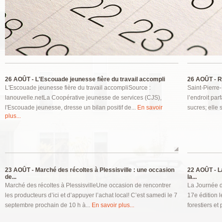
Pages
26 AOÛT -
L'Escouade jeunesse fière du travail accompli
26 AOÛT -
Ro
L'Escouade jeunesse fière du travail accompliSource :
Saint-Pierre
lanouvelle.netLa Coopérative jeunesse de services (CJS),
l’endroit par
l'Escouade jeunesse, dresse un bilan positif de...
En savoir
sucres; elle 
plus...
23 AOÛT -
Marché des récoltes à Plessisville : une occasion
22 AOÛT -
La
de...
la...
Marché des récoltes à PlessisvilleUne occasion de rencontrer
La Journée d
les producteurs d’ici et d’appuyer l’achat local! C’est samedi le 7
17e édition 
septembre prochain de 10 h à...
En savoir plus...
forestiers et