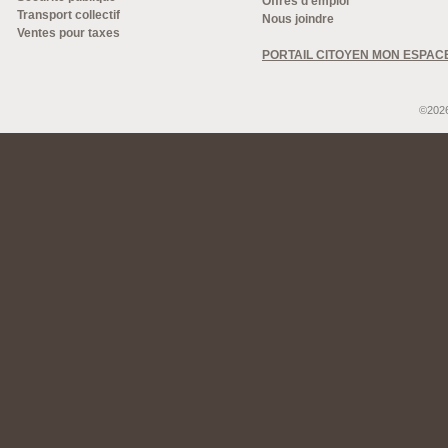
Offres d'emploi
Transport collectif
Nous joindre
Ventes pour taxes
PORTAIL CITOYEN MON ESPAC
©2026