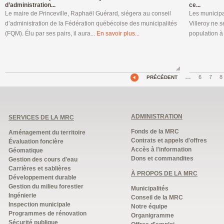
d’administration...
ce...
Le maire de Princeville, Raphaël Guérard, siégera au conseil
Les municipal
d’administration de la Fédération québécoise des municipalités
Villeroy ne se
(FQM). Élu par ses pairs, il aura...
En savoir plus...
population à 
…
6
7
8
PRÉCÉDENT
ADMINISTRATION
SERVICES DE LA MRC
Fonds de la MRC
Aménagement du territoire
Contrats et appels d'offres
Évaluation foncière
Accès à l'information
Géomatique
Dons et commandites
Gestion des cours d'eau
Carrières et sablières
À PROPOS DE LA MRC
Développement durable
Gestion du milieu forestier
Municipalités
Ingénierie
Conseil de la MRC
Inspection municipale
Notre équipe
Programmes de rénovation
Organigramme
Sécurité publique