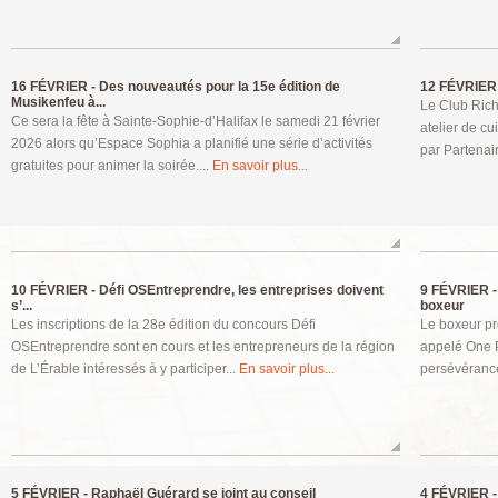
16 FÉVRIER -
Des nouveautés pour la 15e édition de
12 FÉVRIER 
Musikenfeu à...
Le Club Riche
Ce sera la fête à Sainte-Sophie-d’Halifax le samedi 21 février
atelier de c
2026 alors qu’Espace Sophia a planifié une série d’activités
par Partenai
gratuites pour animer la soirée....
En savoir plus...
10 FÉVRIER -
Défi OSEntreprendre, les entreprises doivent
9 FÉVRIER -
s’...
boxeur
Les inscriptions de la 28e édition du concours Défi
Le boxeur p
OSEntreprendre sont en cours et les entrepreneurs de la région
appelé One P
de L’Érable intéressés à y participer...
En savoir plus...
persévérance
5 FÉVRIER -
Raphaël Guérard se joint au conseil
4 FÉVRIER -