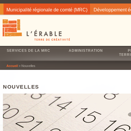
Jump to navigation
Municipalité régionale de comté (MRC)
Développement 
SERVICES DE LA MRC
ADMINISTRATION
P
TERRI
Accueil
> Nouvelles
NOUVELLES