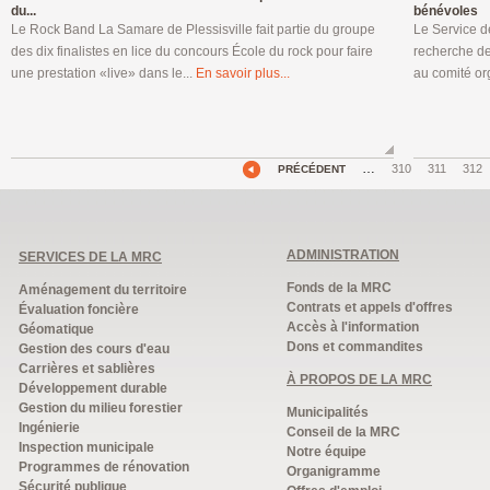
du...
bénévoles
Le Rock Band La Samare de Plessisville fait partie du groupe
Le Service de
des dix finalistes en lice du concours École du rock pour faire
recherche de
une prestation «live» dans le...
En savoir plus...
au comité or
…
310
311
312
PRÉCÉDENT
ADMINISTRATION
SERVICES DE LA MRC
Fonds de la MRC
Aménagement du territoire
Contrats et appels d'offres
Évaluation foncière
Accès à l'information
Géomatique
Dons et commandites
Gestion des cours d'eau
Carrières et sablières
À PROPOS DE LA MRC
Développement durable
Gestion du milieu forestier
Municipalités
Ingénierie
Conseil de la MRC
Inspection municipale
Notre équipe
Programmes de rénovation
Organigramme
Sécurité publique