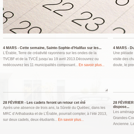
Pages
4 MARS -
Cette semaine, Sainte-Sophie-d'Halifax sur les...
4 MARS -
Du 
L’Érable, Terre de créativité rayonnera sur les ondes de la
Une pléiade d
TVCBF et de la TVCÉ jusqu’au 19 avril 2013.Découvrez ou
visite des c
redécouvrez les 11 municipalités composant...
En savoir plus...
doute, le pre
28 FÉVRIER -
Les cadets feront un retour cet été
28 FÉVRIER 
dispose...
Après une absence de trois ans, la Sûreté du Québec, dans les
Les aménagem
MRC d’Arthabaska et de L’Érable, pourrait compter, à l’été 2013,
Grandes-Coul
sur deux cadets, deux étudiants...
En savoir plus...
Ancienne. La