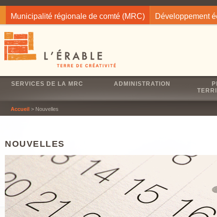
Jump to navigation
Municipalité régionale de comté (MRC)
Développement 
SERVICES DE LA MRC
ADMINISTRATION
P
TERRI
Accueil
> Nouvelles
NOUVELLES