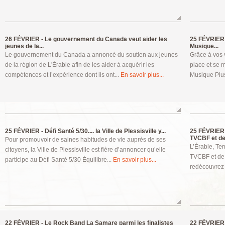
26 FÉVRIER -
Le gouvernement du Canada veut aider les
25 FÉVRIER 
jeunes de la...
Musique...
Le gouvernement du Canada a annoncé du soutien aux jeunes
Grâce à vos 
de la région de L'Érable afin de les aider à acquérir les
place et se m
compétences et l’expérience dont ils ont...
En savoir plus...
Musique Plus
25 FÉVRIER -
Défi Santé 5/30.... la Ville de Plessisville y...
25 FÉVRIER 
TVCBF et de.
Pour promouvoir de saines habitudes de vie auprès de ses
L’Érable, Ter
citoyens, la Ville de Plessisville est fière d’annoncer qu’elle
TVCBF et de 
participe au Défi Santé 5/30 Équilibre...
En savoir plus...
redécouvrez 
22 FÉVRIER -
Le Rock Band La Samare parmi les finalistes
22 FÉVRIER 