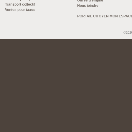
Offres d'emploi
Transport collectif
Nous joindre
Ventes pour taxes
PORTAIL CITOYEN MON ESPAC
©2026