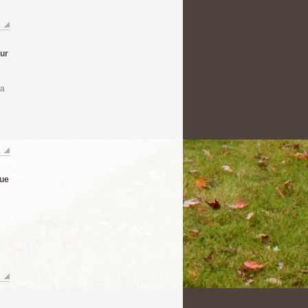
ur
ra
que