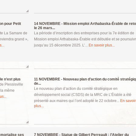
on pour Petit
14 NOVEMBRE -
Mission emploi Arthabaska-Érable de reto
le 26 mars...
nte La Samare de
La période d’inscription des entreprises pour la 7e édition de
deviendra grand »,
Mission emploi Arthabaska-Érable est débutée et se poursuiv
...
jusqu’au 15 décembre 2025. L’...
En savoir plus...
le n’est plus
11 NOVEMBRE -
Nouveau plan d’action du comité stratégi
de...
de Plessisville
Le nouveau plan d’action du comité stratégique en
r la même
développement social (CSDS) de la MRC de L’Érable a été
us...
présenté aux maires qui l’ont adopté le 22 octobre...
En savoir
plus...
mmortalise ses
7 NOVEMBRE -
Statue de Gilbert Perreault : l’Atelier du