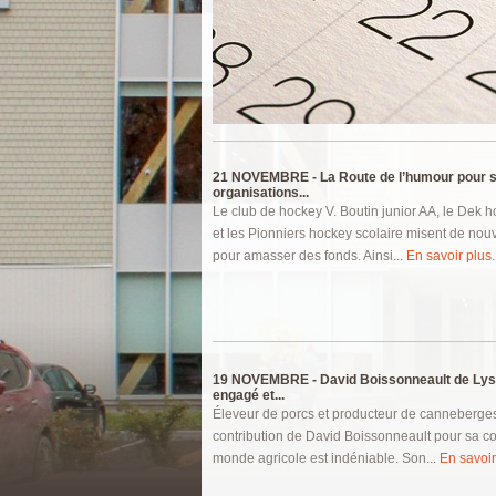
Pages
21 NOVEMBRE -
La Route de l’humour pour s
organisations...
Le club de hockey V. Boutin junior AA, le Dek h
et les Pionniers hockey scolaire misent de nou
pour amasser des fonds. Ainsi...
En savoir plus..
19 NOVEMBRE -
David Boissonneault de Lys
engagé et...
Éleveur de porcs et producteur de canneberges 
contribution de David Boissonneault pour sa c
monde agricole est indéniable. Son...
En savoir 