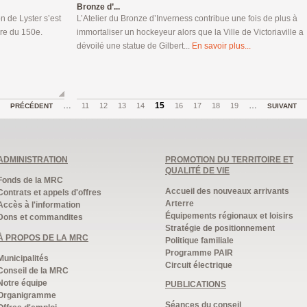
Bronze d’...
on de Lyster s’est
L’Atelier du Bronze d’Inverness contribue une fois de plus à
bre du 150e.
immortaliser un hockeyeur alors que la Ville de Victoriaville a
dévoilé une statue de Gilbert...
En savoir plus...
…
15
…
11
12
13
14
16
17
18
19
PRÉCÉDENT
SUIVANT
ADMINISTRATION
PROMOTION DU TERRITOIRE ET
QUALITÉ DE VIE
Fonds de la MRC
Accueil des nouveaux arrivants
Contrats et appels d'offres
Arterre
Accès à l'information
Équipements régionaux et loisirs
Dons et commandites
Stratégie de positionnement
À PROPOS DE LA MRC
Politique familiale
Programme PAIR
Municipalités
Circuit électrique
Conseil de la MRC
Notre équipe
PUBLICATIONS
Organigramme
Séances du conseil