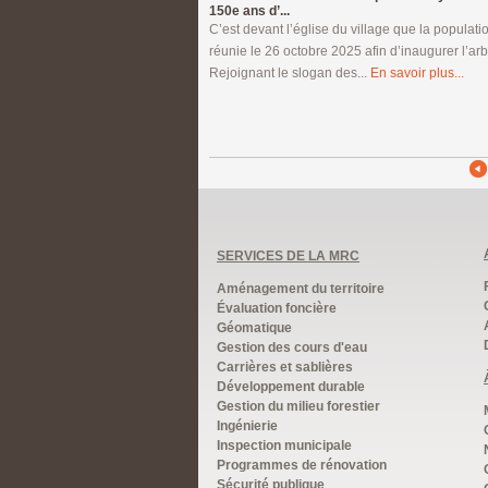
150e ans d’...
C’est devant l’église du village que la populati
réunie le 26 octobre 2025 afin d’inaugurer l’ar
Rejoignant le slogan des...
En savoir plus...
SERVICES DE LA MRC
Aménagement du territoire
Évaluation foncière
Géomatique
Gestion des cours d'eau
Carrières et sablières
Développement durable
Gestion du milieu forestier
Ingénierie
Inspection municipale
Programmes de rénovation
Sécurité publique