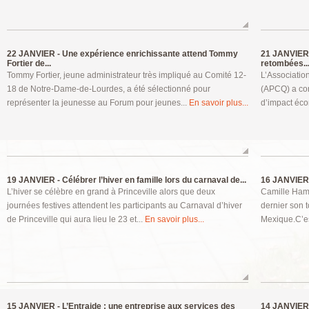
22 JANVIER -
Une expérience enrichissante attend Tommy
21 JANVIER
Fortier de...
retombées..
Tommy Fortier, jeune administrateur très impliqué au Comité 12-
L’Associati
18 de Notre-Dame-de-Lourdes, a été sélectionné pour
(APCQ) a conf
représenter la jeunesse au Forum pour jeunes...
En savoir plus...
d’impact éco
19 JANVIER -
Célébrer l’hiver en famille lors du carnaval de...
16 JANVIER
L’hiver se célèbre en grand à Princeville alors que deux
Camille Ham
journées festives attendent les participants au Carnaval d’hiver
dernier son 
de Princeville qui aura lieu le 23 et...
En savoir plus...
Mexique.C’es
15 JANVIER -
L’Entraide : une entreprise aux services des
14 JANVIER