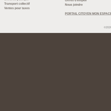
Offres d'emploi
Transport collectif
Nous joindre
Ventes pour taxes
PORTAIL CITOYEN MON ESPAC
©2026