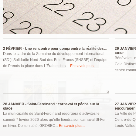
Pages
2 FÉVRIER -
Une rencontre pour comprendre la réalité des...
29 JANVIER
cœur
Dans le cadre de la Semaine du développement international
Bénévoles, e
(SDI), Solidarité Nord-Sud des Bois-Francs (SNSBF) et l’équipe
Gala Distinct
de Prends ta place dans L’Érable chez...
En savoir plus...
centre commu
28 JANVIER -
Saint-Ferdinand : carnaval et pêche sur la
27 JANVIER
glace
encourager l
La municipalité de Saint-Ferdinand regorgera d’activités le
La Ville de P
samedi 7 février 2026 alors qu’elle tiendra son carnaval St-Fer
Centre-du-Qu
en hiver. De son côté, GROBEC...
En savoir plus...
Louis-Vallée 