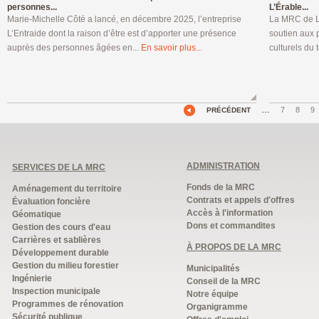
personnes...
L’Érable...
Marie-Michelle Côté a lancé, en décembre 2025, l’entreprise
La MRC de L’
L’Entraide dont la raison d’être est d’apporter une présence
soutien aux p
auprès des personnes âgées en...
En savoir plus...
culturels du t
…
7
8
9
PRÉCÉDENT
ADMINISTRATION
SERVICES DE LA MRC
Fonds de la MRC
Aménagement du territoire
Contrats et appels d'offres
Évaluation foncière
Accès à l'information
Géomatique
Dons et commandites
Gestion des cours d'eau
Carrières et sablières
À PROPOS DE LA MRC
Développement durable
Gestion du milieu forestier
Municipalités
Ingénierie
Conseil de la MRC
Inspection municipale
Notre équipe
Programmes de rénovation
Organigramme
Sécurité publique