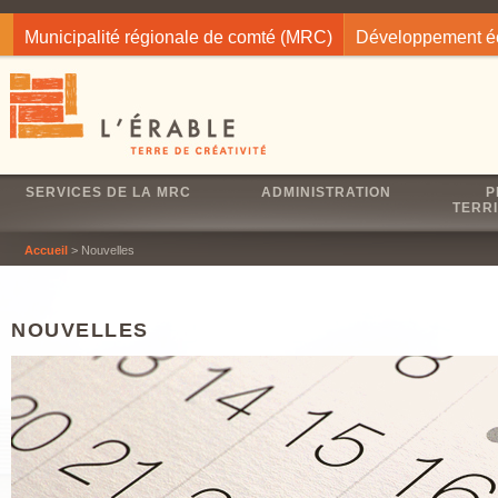
Jump to navigation
Municipalité régionale de comté (MRC)
Développement 
SERVICES DE LA MRC
ADMINISTRATION
P
TERRI
Accueil
> Nouvelles
NOUVELLES