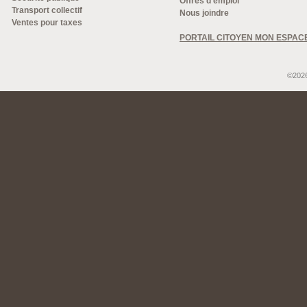
Offres d'emploi
Transport collectif
Nous joindre
Ventes pour taxes
PORTAIL CITOYEN MON ESPAC
©2026