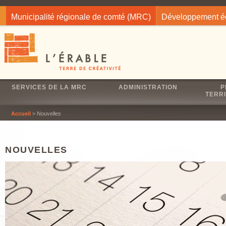
Jump to navigation
Municipalité régionale de comté (MRC)
Développement 
SERVICES DE LA MRC
ADMINISTRATION
P
TERRI
Accueil
> Nouvelles
NOUVELLES