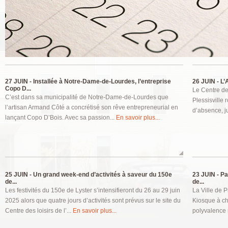
Pages
27 JUIN -
Installée à Notre-Dame-de-Lourdes, l’entreprise
26 JUIN -
L’A
Copo D...
Le Centre de
C’est dans sa municipalité de Notre-Dame-de-Lourdes que
Plessisville 
l’artisan Armand Côté a concrétisé son rêve entrepreneurial en
d’absence, ju
lançant Copo D’Bois. Avec sa passion...
En savoir plus...
25 JUIN -
Un grand week-end d’activités à saveur du 150e
23 JUIN -
Pat
de...
de...
Les festivités du 150e de Lyster s’intensifieront du 26 au 29 juin
La Ville de P
2025 alors que quatre jours d’activités sont prévus sur le site du
Kiosque à ch
Centre des loisirs de l’...
En savoir plus...
polyvalence 