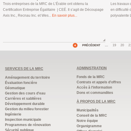
Trois entreprises de la MRC de L’Érable ont obtenu la
Les travaux 
Certification Entreprise Égalitaire | CEÉ. Il s’agit de Découpage
en difficult
Axis Inc., Recnau Inc. et Wes...
En savoir plus...
polyvalente 
…
19
20
2
PRÉCÉDENT
ADMINISTRATION
SERVICES DE LA MRC
Fonds de la MRC
Aménagement du territoire
Contrats et appels d'offres
Évaluation foncière
Accès à l'information
Géomatique
Dons et commandites
Gestion des cours d'eau
Carrières et sablières
À PROPOS DE LA MRC
Développement durable
Gestion du milieu forestier
Municipalités
Ingénierie
Conseil de la MRC
Inspection municipale
Notre équipe
Programmes de rénovation
Organigramme
Sécurité publique