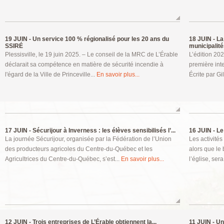
19 JUIN -
Un service 100 % régionalisé pour les 20 ans du
18 JUIN -
La 
SSIRÉ
municipalités
Plessisville, le 19 juin 2025. – Le conseil de la MRC de L’Érable
L’édition 20
déclarait sa compétence en matière de sécurité incendie à
première int
l'égard de la Ville de Princeville...
En savoir plus...
Écrite par Gi
17 JUIN -
Sécurijour à Inverness : les élèves sensibilisés l’...
16 JUIN -
Le 
La journée Sécurijour, organisée par la Fédération de l’Union
Les activité
des producteurs agricoles du Centre-du-Québec et les
alors que le 
Agricultrices du Centre-du-Québec, s’est...
En savoir plus...
l’église, ser
12 JUIN -
Trois entreprises de L’Érable obtiennent la...
11 JUIN -
Un 