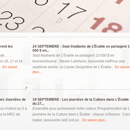
rent les
24 SEPTEMBRE -
Sept étudiants de L’Érable se partagent 
000 $ en...
 de
Sept étudiants de L’Érable se partagent 13 000 $ en
es 16, 17 et 18
boursesSource : Steven Lafortune, lanouvelle.netPour une
..
En savoir
septième année, la Caisse Desjardins de L’Érable...
En savoir
plus...
des Journées de
19 SEPTEMBRE -
Les journées de la Culture dans L'Érable 
du 27...
us invitent au 5 à
Ensemble pour promouvoir notre culture !Programmation de 
ns la MRC de
journées de la Culture dans L'Érable : cliquez iciSource : Caro
Isabel, lanouvelle.netC'est un...
En savoir plus...