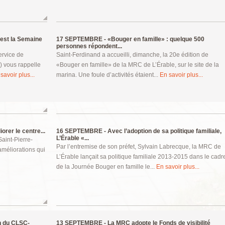
'est la Semaine
17 SEPTEMBRE -
«Bouger en famille» : quelque 500
personnes répondent...
ervice de
Saint-Ferdinand a accueilli, dimanche, la 20e édition de
) vous rappelle
«Bouger en famille» de la MRC de L’Érable, sur le site de la
savoir plus...
marina. Une foule d’activités étaient...
En savoir plus...
orer le centre...
16 SEPTEMBRE -
Avec l’adoption de sa politique familiale,
L’Érable «...
aint-Pierre-
Par l’entremise de son préfet, Sylvain Labrecque, la MRC de
améliorations qui
L’Érable lançait sa politique familiale 2013-2015 dans le cadr
de la Journée Bouger en famille le...
En savoir plus...
n du CLSC-
13 SEPTEMBRE -
La MRC adopte le Fonds de visibilité