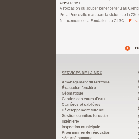
CHSLD de L'...
À l’occasion du souper bénéfice tenu au Compl
Pré à Princeville marquant la clôture de la 2
financement de la Fondation du CLSC-...
En sav
P
SERVICES DE LA MRC
Aménagement du territoire
Évaluation foncière
Géomatique
Gestion des cours d'eau
Carrières et sablières
Développement durable
Gestion du milieu forestier
Ingénierie
Inspection municipale
Programmes de rénovation
Sécurité publique