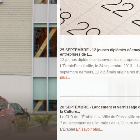
Pages
25 SEPTEMBRE -
12 jeunes diplômés découv
entreprises de L...
12 jeunes diplômés découvrent les entreprises
L'ÉrablePlessisville, le 24 septembre 2013. – L
septembre derniers, 12 diplômés originaires d’.
plus...
20 SEPTEMBRE -
Lancement et vernissage 
la Culture...
Le CLD de L’Érable et la Ville de Plessisville vo
7 du lancement des Journées de la Culture da
L’Érable!
En savoir plus...