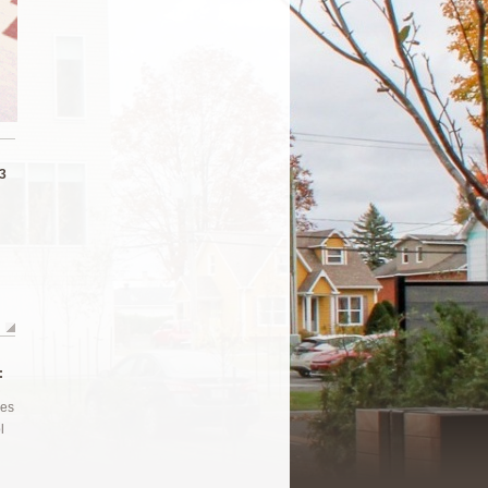
13
:
Les
l