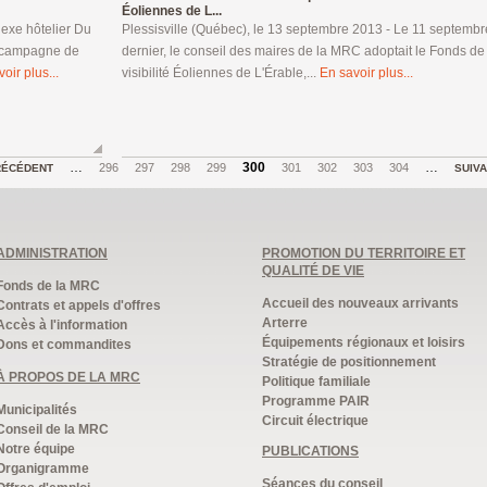
Éoliennes de L...
exe hôtelier Du
Plessisville (Québec), le 13 septembre 2013 - Le 11 septembr
3e campagne de
dernier, le conseil des maires de la MRC adoptait le Fonds de
oir plus...
visibilité Éoliennes de L'Érable,...
En savoir plus...
…
300
…
296
297
298
299
301
302
303
304
RÉCÉDENT
SUIV
ADMINISTRATION
PROMOTION DU TERRITOIRE ET
QUALITÉ DE VIE
Fonds de la MRC
Accueil des nouveaux arrivants
Contrats et appels d'offres
Arterre
Accès à l'information
Équipements régionaux et loisirs
Dons et commandites
Stratégie de positionnement
À PROPOS DE LA MRC
Politique familiale
Programme PAIR
Municipalités
Circuit électrique
Conseil de la MRC
Notre équipe
PUBLICATIONS
Organigramme
Séances du conseil