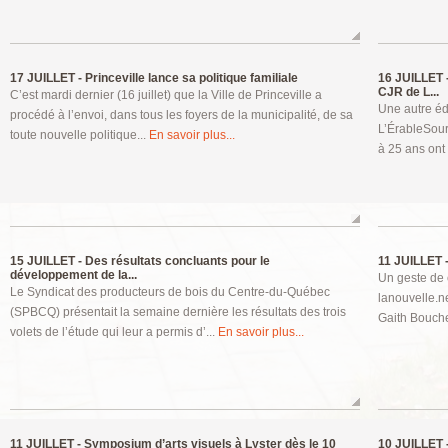
17 JUILLET -
Princeville lance sa politique familiale
16 JUILLET 
CJR de L...
C’est mardi dernier (16 juillet) que la Ville de Princeville a
Une autre éd
procédé à l’envoi, dans tous les foyers de la municipalité, de sa
L’ÉrableSour
toute nouvelle politique...
En savoir plus...
à 25 ans ont 
15 JUILLET -
Des résultats concluants pour le
11 JUILLET 
développement de la...
Un geste de
Le Syndicat des producteurs de bois du Centre-du-Québec
lanouvelle.ne
(SPBCQ) présentait la semaine dernière les résultats des trois
Gaith Bouche
volets de l’étude qui leur a permis d’...
En savoir plus...
11 JUILLET -
Symposium d’arts visuels à Lyster dès le 10
10 JUILLET 