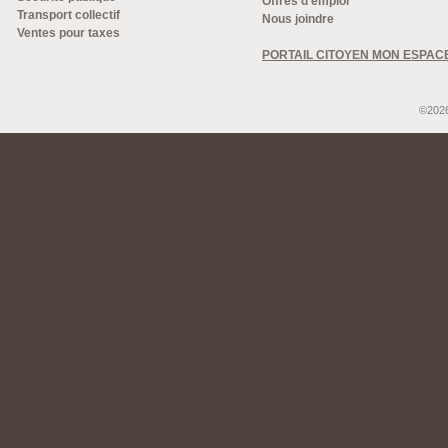
Offres d'emploi
Transport collectif
Nous joindre
Ventes pour taxes
PORTAIL CITOYEN MON ESPAC
©2026