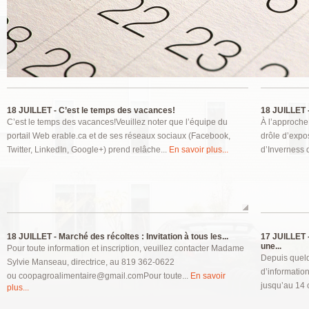
Pages
18 JUILLET -
C’est le temps des vacances!
18 JUILLET 
C’est le temps des vacances!Veuillez noter que l’équipe du
À l’approche 
portail Web erable.ca et de ses réseaux sociaux (Facebook,
drôle d’expo
Twitter, LinkedIn, Google+) prend relâche...
En savoir plus...
d’Inverness 
18 JUILLET -
Marché des récoltes : Invitation à tous les...
17 JUILLET 
une...
Pour toute information et inscription, veuillez contacter Madame
Depuis quelq
Sylvie Manseau, directrice, au 819 362-0622
d’information
ou coopagroalimentaire@gmail.comPour toute...
En savoir
jusqu’au 14 o
plus...