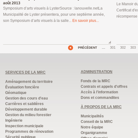
août 2013
Le Manoir du
Symposium d’arts visuels à LysterSource : lanouvelle.netLa
Certificat d'
Municipalité de Lyster présentera, pour une septième année,
récompense u
son Symposium d’arts visuels à la salle...
En savoir plus...
…
301
302
303
PRÉCÉDENT
ADMINISTRATION
SERVICES DE LA MRC
Fonds de la MRC
Aménagement du territoire
Contrats et appels d'offres
Évaluation foncière
Accès à l'information
Géomatique
Dons et commandites
Gestion des cours d'eau
Carrières et sablières
À PROPOS DE LA MRC
Développement durable
Gestion du milieu forestier
Municipalités
Ingénierie
Conseil de la MRC
Inspection municipale
Notre équipe
Programmes de rénovation
Organigramme
Sécurité publique