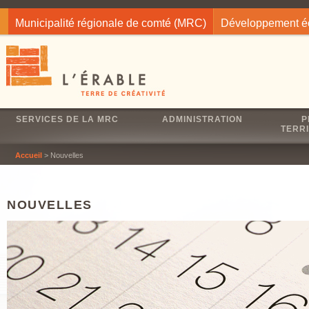
Jump to navigation
Municipalité régionale de comté (MRC)
Développement 
SERVICES DE LA MRC
ADMINISTRATION
P
TERRI
Accueil
> Nouvelles
NOUVELLES