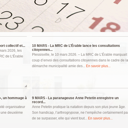
 collectif et...
10 MARS -
La MRC de L’Érable lance les consultations
citoyennes...
 mars 2026, les
Plessisville, le 10 mars 2026. – La MRC de L’Érable marquait 
 MRC de L'Érable
coup d’envoi des consultations citoyennes dans le cadre de l
démarche municipalité amie des...
En savoir plus...
 », un hommage à
9 MARS -
La paranageuse Anne Petetin enregistre un
record...
mité organisateur
Anne Petetin pratique la natation depuis son plus jeune âge.
ec une deuxième
Son handicap, l’arthrogrypose, ne l’empêche certainement pa
de se surpasser, elle qui vient tout...
En savoir plus...