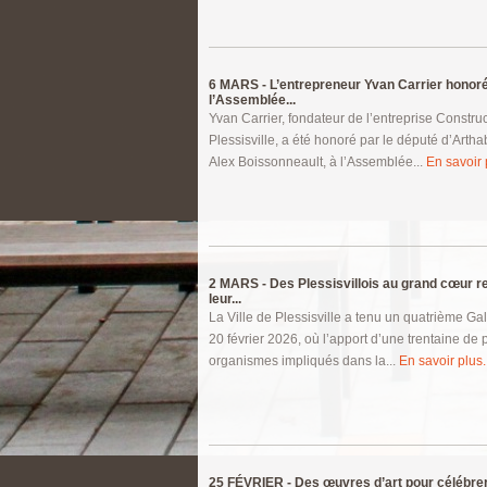
6 MARS -
L’entrepreneur Yvan Carrier honor
l’Assemblée...
Yvan Carrier, fondateur de l’entreprise Constr
Plessisville, a été honoré par le député d’Arth
Alex Boissonneault, à l’Assemblée...
En savoir p
2 MARS -
Des Plessisvillois au grand cœur 
leur...
La Ville de Plessisville a tenu un quatrième Gala
20 février 2026, où l’apport d’une trentaine de
organismes impliqués dans la...
En savoir plus..
25 FÉVRIER -
Des œuvres d’art pour célébrer l