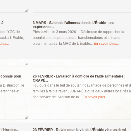
é à
3 MARS -
Salon de l’alimentation de L’Érable : une
expérience...
uction YGC de
Plessisville, le 3 mars 2026. – Désireuse de rapprocher la
abaska-L’Érable,
population des producteurs, transformateurs et artisans
lus...
bioalimentaires, la MRC de L’Érable...
En savoir plus...
reconnus pour
26 FÉVRIER -
Livraison à domicile de l’aide alimentaire :
ORAPÉ...
 Distinction, le
Toujours dans le but de soutenir davantage de personnes et 
 personnes et
familles à faible revenu, ORAPÉ ajoute deux autres localités à
.
son service de livraison de la...
En savoir plus...
’histoire...
23 FÉVRIER -
Relais pour la vie de L’Érable vise un demi-