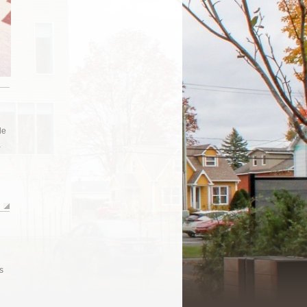
le
a
s