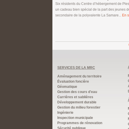
Six résidents du Centre d’hébergement de Pless
un cadeau bien spécial de la part des jeunes 
secondaire de la polyvalente La Samare...
En s
SERVICES DE LA MRC
Aménagement du territoire
Évaluation foncière
Géomatique
Gestion des cours d'eau
Carrières et sablières
Développement durable
Gestion du milieu forestier
Ingénierie
Inspection municipale
Programmes de rénovation
Sécurité publique