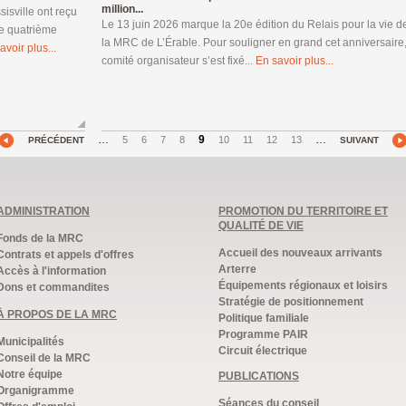
million...
isville ont reçu
Le 13 juin 2026 marque la 20e édition du Relais pour la vie d
de quatrième
la MRC de L’Érable. Pour souligner en grand cet anniversaire,
avoir plus...
comité organisateur s’est fixé...
En savoir plus...
…
9
…
5
6
7
8
10
11
12
13
PRÉCÉDENT
SUIVANT
ADMINISTRATION
PROMOTION DU TERRITOIRE ET
QUALITÉ DE VIE
Fonds de la MRC
Accueil des nouveaux arrivants
Contrats et appels d'offres
Arterre
Accès à l'information
Équipements régionaux et loisirs
Dons et commandites
Stratégie de positionnement
À PROPOS DE LA MRC
Politique familiale
Programme PAIR
Municipalités
Circuit électrique
Conseil de la MRC
Notre équipe
PUBLICATIONS
Organigramme
Séances du conseil