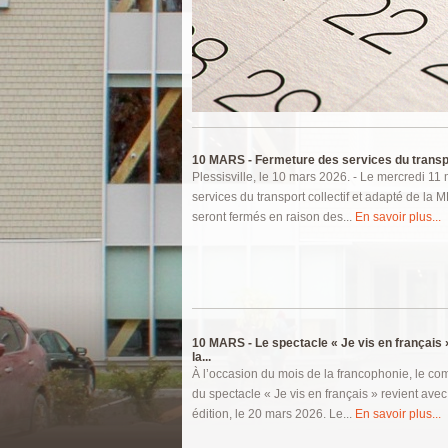
Pages
10 MARS -
Fermeture des services du transport
Plessisville, le 10 mars 2026. - Le mercredi 11
services du transport collectif et adapté de la
seront fermés en raison des...
En savoir plus...
10 MARS -
Le spectacle « Je vis en français
la...
À l’occasion du mois de la francophonie, le co
du spectacle « Je vis en français » revient av
édition, le 20 mars 2026. Le...
En savoir plus...