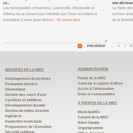
ce...
une décision
Les municipalités d’Inverness, Laurierville, Plessisville et
La Table de
Villeroy ne se laissent pas intimider par l’hiver et invitent la
normes récem
population à venir jouer dehors...
En savoir plus...
de la Mobili
…
6
7
8
PRÉCÉDENT
ADMINISTRATION
SERVICES DE LA MRC
Fonds de la MRC
Aménagement du territoire
Contrats et appels d'offres
Évaluation foncière
Accès à l'information
Géomatique
Dons et commandites
Gestion des cours d'eau
Carrières et sablières
À PROPOS DE LA MRC
Développement durable
Gestion du milieu forestier
Municipalités
Ingénierie
Conseil de la MRC
Inspection municipale
Notre équipe
Programmes de rénovation
Organigramme
Sécurité publique