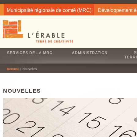
Jump to navigation
Municipalité régionale de comté (MRC)
Développement 
SERVICES DE LA MRC
ADMINISTRATION
P
TERRI
Accueil
> Nouvelles
NOUVELLES