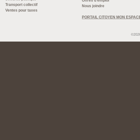
Offres d'emploi
Transport collectif
Nous joindre
Ventes pour taxes
PORTAIL CITOYEN MON ESPAC
©2026