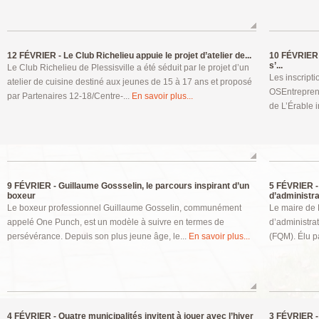
12 FÉVRIER -
Le Club Richelieu appuie le projet d’atelier de...
10 FÉVRIER 
s’...
Le Club Richelieu de Plessisville a été séduit par le projet d’un
Les inscripti
atelier de cuisine destiné aux jeunes de 15 à 17 ans et proposé
OSEntreprend
par Partenaires 12-18/Centre-...
En savoir plus...
de L’Érable i
9 FÉVRIER -
Guillaume Gossselin, le parcours inspirant d’un
5 FÉVRIER -
boxeur
d’administrat
Le boxeur professionnel Guillaume Gosselin, communément
Le maire de 
appelé One Punch, est un modèle à suivre en termes de
d’administra
persévérance. Depuis son plus jeune âge, le...
En savoir plus...
(FQM). Élu pa
4 FÉVRIER -
Quatre municipalités invitent à jouer avec l’hiver
3 FÉVRIER -