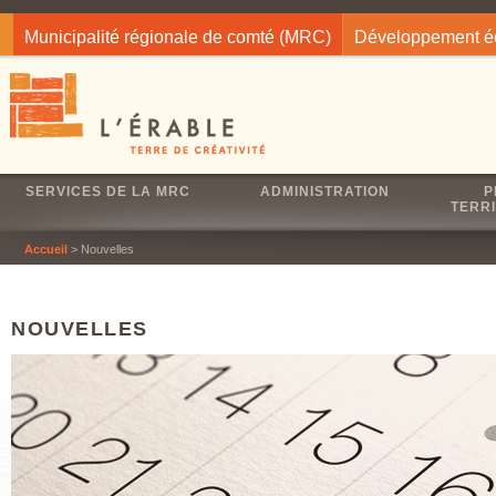
Jump to navigation
Municipalité régionale de comté (MRC)
Développement 
SERVICES DE LA MRC
ADMINISTRATION
P
TERRI
Accueil
> Nouvelles
NOUVELLES