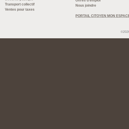
Offres d'emploi
Transport collectif
Nous joindre
Ventes pour taxes
PORTAIL CITOYEN MON ESPAC
©2026