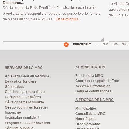
Ressource...
Le Village Q
Dès la mi-juin, la RI de l’Amitié de Plessisville procèdera à un
aux résident
projet d’agrandissement d’envergure, ce qui portera le nombre
de 10 h à 17 
de places disponibles à 54. Les...
En savoir plus...
…
304
305
306
PRÉCÉDENT
ADMINISTRATION
SERVICES DE LA MRC
Fonds de la MRC
Aménagement du territoire
Contrats et appels d'offres
Évaluation foncière
Accès à l'information
Géomatique
Dons et commandites
Gestion des cours d'eau
Carrières et sablières
À PROPOS DE LA MRC
Développement durable
Gestion du milieu forestier
Municipalités
Ingénierie
Conseil de la MRC
Inspection municipale
Notre équipe
Programmes de rénovation
Organigramme
Sécurité publique