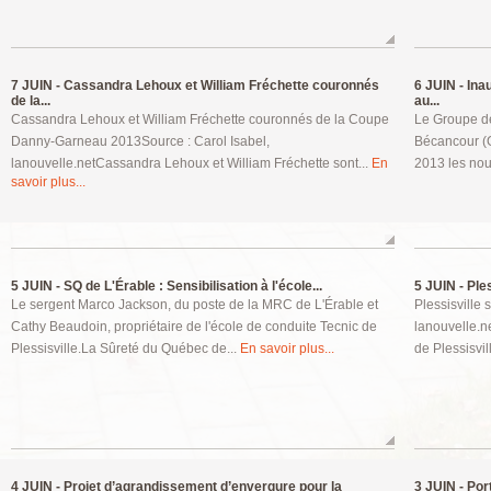
7 JUIN -
Cassandra Lehoux et William Fréchette couronnés
6 JUIN -
Inau
de la...
au...
Cassandra Lehoux et William Fréchette couronnés de la Coupe
Le Groupe de
Danny-Garneau 2013Source : Carol Isabel,
Bécancour (G
lanouvelle.netCassandra Lehoux et William Fréchette sont...
En
2013 les no
savoir plus...
5 JUIN -
SQ de L'Érable : Sensibilisation à l'école...
5 JUIN -
Ples
Le sergent Marco Jackson, du poste de la MRC de L'Érable et
Plessisville 
Cathy Beaudoin, propriétaire de l'école de conduite Tecnic de
lanouvelle.n
Plessisville.La Sûreté du Québec de...
En savoir plus...
de Plessisvill
4 JUIN -
Projet d’agrandissement d’envergure pour la
3 JUIN -
Port