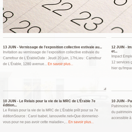
Pages
13 JUIN -
Vernissage de l'exposition collective estivale au...
12 JUIN -
Im
et...
Invitation au vernissage de l’exposition collective estivale du
Impact Emplo
Carrefour de L’ÉrableDate : Jeudi 20 juin, 17hLieu : Carrefour
12 services 
de L’Érable, 1280 avenue...
En savoir plus...
hier qu'Impa
10 JUIN -
Le Relais pour la vie de la MRC de L’Érable 7e
10 JUIN -
Pat
édition...
Patrimoine bâ
Le Relais pour la vie de la MRC de L’Érable prêt pour sa 7e
du patrimoine
éditionSource : Carol Isabel, lanouvelle.net«Que donneriez-
accessible à 
vous pour ne pas avoir cette maladie»,...
En savoir plus...