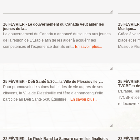
26 FÉVRIER -
Le gouvernement du Canada veut aider les
25 FÉVRIER 
jeunes de la...
Musique...
Le gouvernement du Canada a annoncé du soutien aux jeunes
Grâce à vos 
de la région de L'Érable afin de les aider à acquérir les
place et se m
compétences et l’expérience dont ils ont...
En savoir plus...
Musique Plus
25 FÉVRIER -
Défi Santé 5/30.... la Ville de Plessisville y...
25 FÉVRIER 
TVCBF et de.
Pour promouvoir de saines habitudes de vie auprès de ses
L’Érable, Ter
citoyens, la Ville de Plessisville est fière d’annoncer qu’elle
TVCBF et de 
participe au Défi Santé 5/30 Équilibre...
En savoir plus...
redécouvrez 
22 FÉVRIER -
Le Rock Band La Samare parmi les finalistes
22 FÉVRIER 