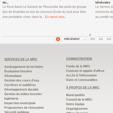
du...
bénévoles
Le Rock Band La Samare de Plessisville fait partie du groupe
Le Service de
des dix finalistes en lice du concours École du rock pour faire
recherche de
une prestation «live» dans le...
En savoir plus...
au comité or
…
310
311
312
PRÉCÉDENT
ADMINISTRATION
SERVICES DE LA MRC
Fonds de la MRC
Aménagement du territoire
Contrats et appels d'offres
Évaluation foncière
Accès à l'information
Géomatique
Dons et commandites
Gestion des cours d'eau
Carrières et sablières
À PROPOS DE LA MRC
Développement durable
Gestion du milieu forestier
Municipalités
Ingénierie
Conseil de la MRC
Inspection municipale
Notre équipe
Programmes de rénovation
Organigramme
Sécurité publique