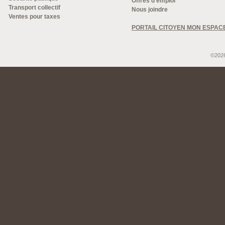
Offres d'emploi
Transport collectif
Nous joindre
Ventes pour taxes
PORTAIL CITOYEN MON ESPAC
©2026