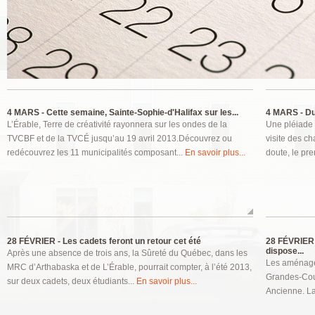
Pages
4 MARS -
Cette semaine, Sainte-Sophie-d'Halifax sur les...
4 MARS -
Du 
L’Érable, Terre de créativité rayonnera sur les ondes de la
Une pléiade d
TVCBF et de la TVCÉ jusqu’au 19 avril 2013.Découvrez ou
visite des c
redécouvrez les 11 municipalités composant...
En savoir plus...
doute, le pre
28 FÉVRIER -
Les cadets feront un retour cet été
28 FÉVRIER 
dispose...
Après une absence de trois ans, la Sûreté du Québec, dans les
Les aménagem
MRC d’Arthabaska et de L’Érable, pourrait compter, à l’été 2013,
Grandes-Coul
sur deux cadets, deux étudiants...
En savoir plus...
Ancienne. La