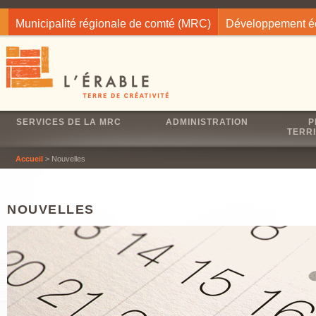
Jump to navigation
Municipalité régionale de comté (MRC)
Développement 
SERVICES DE LA MRC
ADMINISTRATION
P
TERRI
Accueil
> Nouvelles
NOUVELLES