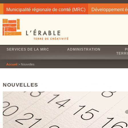
Jump to navigation
Municipalité régionale de comté (MRC)
Développement 
SERVICES DE LA MRC
ADMINISTRATION
P
TERRI
Accueil
> Nouvelles
NOUVELLES