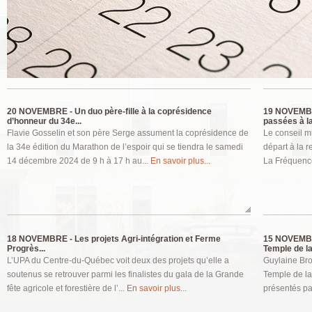
Pages
20 NOVEMBRE -
Un duo père-fille à la coprésidence
19 NOVEMB
d’honneur du 34e...
passées à la
Flavie Gosselin et son père Serge assument la coprésidence de
Le conseil mu
la 34e édition du Marathon de l’espoir qui se tiendra le samedi
départ à la r
14 décembre 2024 de 9 h à 17 h au...
En savoir plus...
La Fréquence
18 NOVEMBRE -
Les projets Agri-intégration et Ferme
15 NOVEMB
Progrès...
Temple de la.
L’UPA du Centre-du-Québec voit deux des projets qu’elle a
Guylaine Bro
soutenus se retrouver parmi les finalistes du gala de la Grande
Temple de la
fête agricole et forestière de l’...
En savoir plus...
présentés par