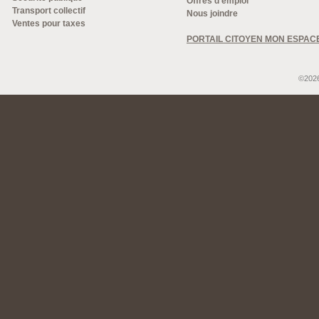
Offres d'emploi
Transport collectif
Nous joindre
Ventes pour taxes
PORTAIL CITOYEN MON ESPAC
©2026