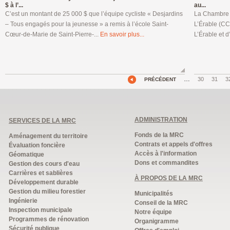
$ à l’...
au...
C’est un montant de 25 000 $ que l’équipe cycliste « Desjardins
La Chambre d
– Tous engagés pour la jeunesse » a remis à l’école Saint-
L’Érable (C
Cœur-de-Marie de Saint-Pierre-...
En savoir plus...
L’Érable et 
…
30
31
3
PRÉCÉDENT
ADMINISTRATION
SERVICES DE LA MRC
Fonds de la MRC
Aménagement du territoire
Contrats et appels d'offres
Évaluation foncière
Accès à l'information
Géomatique
Dons et commandites
Gestion des cours d'eau
Carrières et sablières
À PROPOS DE LA MRC
Développement durable
Gestion du milieu forestier
Municipalités
Ingénierie
Conseil de la MRC
Inspection municipale
Notre équipe
Programmes de rénovation
Organigramme
Sécurité publique