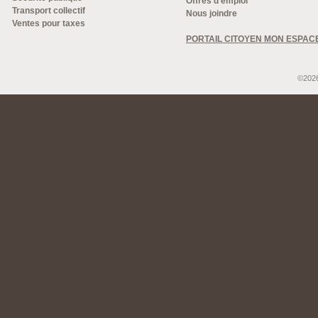
Offres d'emploi
Transport collectif
Nous joindre
Ventes pour taxes
PORTAIL CITOYEN MON ESPAC
©2026