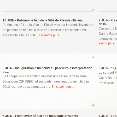
10 JUIN -
Patrimoine bâti de la Ville de Plessisville sur...
7 JUIN -
Cass
de la...
Patrimoine bâti de la Ville de Plessisville sur InternetL’inventaire
Cassandra L
du patrimoine bâti de la Ville de Plessisville est maintenant
Danny-Garne
accessible à tous sur le...
En savoir plus...
lanouvelle.n
savoir plus...
6 JUIN -
Inauguration d’un nouveau parcours d’interprétation
5 JUIN -
SQ d
au...
Le sergent M
Le Groupe de concertation des bassins versants de la zone
Cathy Beaudo
Bécancour (GROBEC) et ses partenaires inauguraient le 6 juin
Plessisville
2013 les nouveaux panneaux d’...
En savoir plus...
5 JUIN -
Plessisville séduit ses nouveaux arrivants
4 JUIN -
Proj