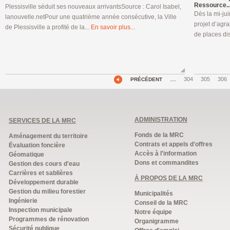
Ressource..
Plessisville séduit ses nouveaux arrivantsSource : Carol Isabel,
Dès la mi-jui
lanouvelle.netPour une quatrième année consécutive, la Ville
projet d’agr
de Plessisville a profité de la...
En savoir plus...
de places di
…
304
305
306
PRÉCÉDENT
ADMINISTRATION
SERVICES DE LA MRC
Fonds de la MRC
Aménagement du territoire
Contrats et appels d'offres
Évaluation foncière
Accès à l'information
Géomatique
Dons et commandites
Gestion des cours d'eau
Carrières et sablières
À PROPOS DE LA MRC
Développement durable
Gestion du milieu forestier
Municipalités
Ingénierie
Conseil de la MRC
Inspection municipale
Notre équipe
Programmes de rénovation
Organigramme
Sécurité publique