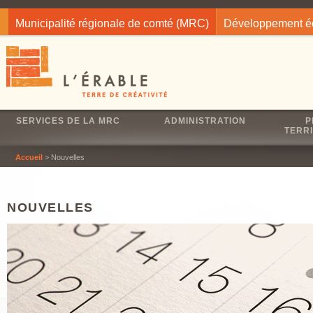
Jump to navigation
Municipalité régionale de comté (MRC)
Développement 
SERVICES DE LA MRC
ADMINISTRATION
P
TERRI
Accueil
> Nouvelles
NOUVELLES