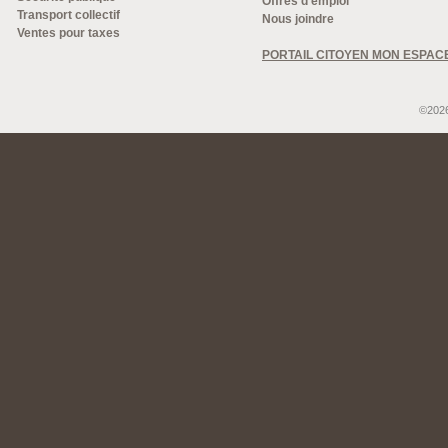
Offres d'emploi
Transport collectif
Nous joindre
Ventes pour taxes
PORTAIL CITOYEN MON ESPAC
©2026