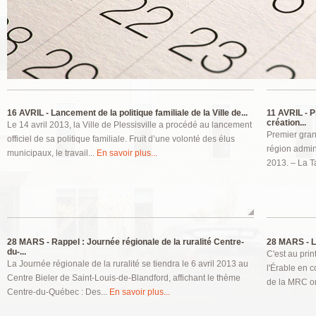
Pages
16 AVRIL -
Lancement de la politique familiale de la Ville de...
11 AVRIL -
P
création...
Le 14 avril 2013, la Ville de Plessisville a procédé au lancement
Premier gran
officiel de sa politique familiale. Fruit d’une volonté des élus
région admin
municipaux, le travail...
En savoir plus...
2013. – La T
28 MARS -
Rappel : Journée régionale de la ruralité Centre-
28 MARS -
L
du-...
C'est au pri
La Journée régionale de la ruralité se tiendra le 6 avril 2013 au
l'Érable en 
Centre Bieler de Saint-Louis-de-Blandford, affichant le thème
de la MRC on
Centre-du-Québec : Des...
En savoir plus...