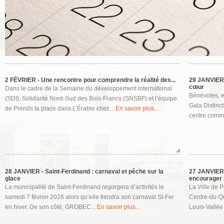
Pages
2 FÉVRIER -
Une rencontre pour comprendre la réalité des...
29 JANVIER
cœur
Dans le cadre de la Semaine du développement international
Bénévoles, e
(SDI), Solidarité Nord-Sud des Bois-Francs (SNSBF) et l’équipe
Gala Distinct
de Prends ta place dans L’Érable chez...
En savoir plus...
centre commu
28 JANVIER -
Saint-Ferdinand : carnaval et pêche sur la
27 JANVIER
glace
encourager l
La municipalité de Saint-Ferdinand regorgera d’activités le
La Ville de P
samedi 7 février 2026 alors qu’elle tiendra son carnaval St-Fer
Centre-du-Qu
en hiver. De son côté, GROBEC...
En savoir plus...
Louis-Vallée 