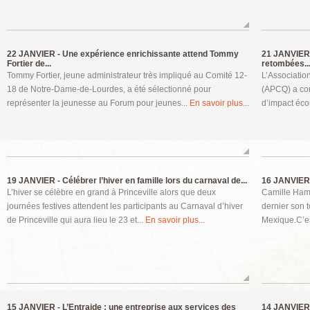
22 JANVIER -
Une expérience enrichissante attend Tommy
21 JANVIER
Fortier de...
retombées..
Tommy Fortier, jeune administrateur très impliqué au Comité 12-
L’Associati
18 de Notre-Dame-de-Lourdes, a été sélectionné pour
(APCQ) a conf
représenter la jeunesse au Forum pour jeunes...
En savoir plus...
d’impact éco
19 JANVIER -
Célébrer l’hiver en famille lors du carnaval de...
16 JANVIER
L’hiver se célèbre en grand à Princeville alors que deux
Camille Ham
journées festives attendent les participants au Carnaval d’hiver
dernier son 
de Princeville qui aura lieu le 23 et...
En savoir plus...
Mexique.C’es
15 JANVIER -
L’Entraide : une entreprise aux services des
14 JANVIER