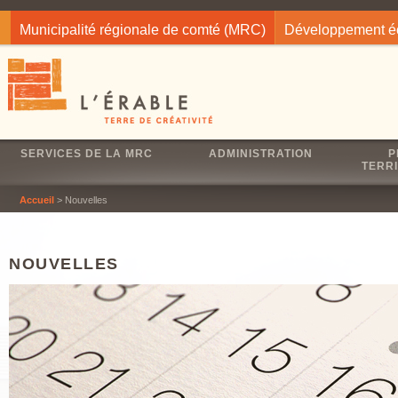
Jump to navigation
Municipalité régionale de comté (MRC)
Développement 
SERVICES DE LA MRC
ADMINISTRATION
P
TERRI
Accueil
> Nouvelles
NOUVELLES