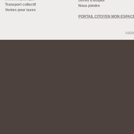
Offres d'emploi
Transport collectif
Nous joindre
Ventes pour taxes
PORTAIL CITOYEN MON ESPAC
©2026