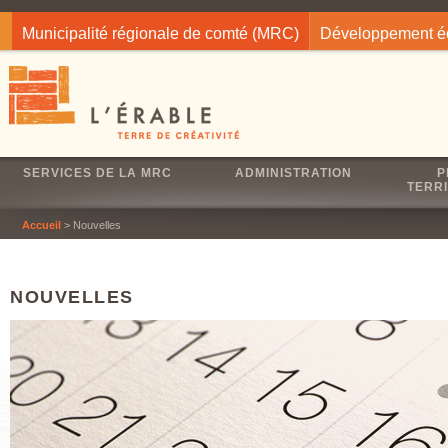
Jump to navigation
Municipalité régionale de comté (MRC)
Développement 
SERVICES DE LA MRC
ADMINISTRATION
P
TERRI
Accueil
> Nouvelles
NOUVELLES