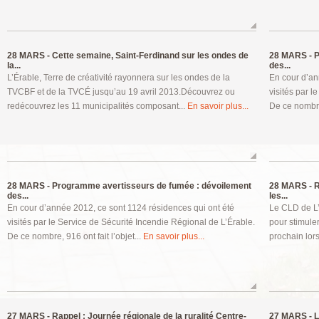
28 MARS -
Cette semaine, Saint-Ferdinand sur les ondes de
28 MARS -
P
la...
des...
L’Érable, Terre de créativité rayonnera sur les ondes de la
En cour d’an
TVCBF et de la TVCÉ jusqu’au 19 avril 2013.Découvrez ou
visités par l
redécouvrez les 11 municipalités composant...
En savoir plus...
De ce nombre,
28 MARS -
Programme avertisseurs de fumée : dévoilement
28 MARS -
R
des...
les...
En cour d’année 2012, ce sont 1124 résidences qui ont été
Le CLD de L’
visités par le Service de Sécurité Incendie Régional de L’Érable.
pour stimuler
De ce nombre, 916 ont fait l’objet...
En savoir plus...
prochain lors
27 MARS -
Rappel : Journée régionale de la ruralité Centre-
27 MARS -
L