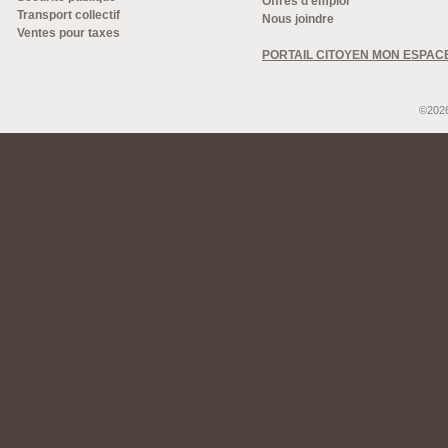
Offres d'emploi
Transport collectif
Nous joindre
Ventes pour taxes
PORTAIL CITOYEN MON ESPAC
©2026