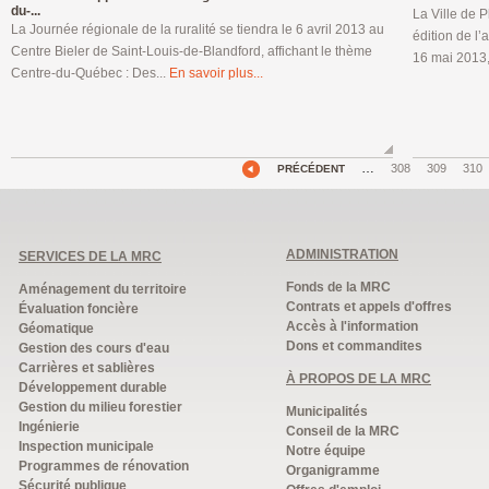
du-...
La Ville de Pl
La Journée régionale de la ruralité se tiendra le 6 avril 2013 au
édition de l’a
Centre Bieler de Saint-Louis-de-Blandford, affichant le thème
16 mai 2013,
Centre-du-Québec : Des...
En savoir plus...
…
308
309
310
PRÉCÉDENT
ADMINISTRATION
SERVICES DE LA MRC
Fonds de la MRC
Aménagement du territoire
Contrats et appels d'offres
Évaluation foncière
Accès à l'information
Géomatique
Dons et commandites
Gestion des cours d'eau
Carrières et sablières
À PROPOS DE LA MRC
Développement durable
Gestion du milieu forestier
Municipalités
Ingénierie
Conseil de la MRC
Inspection municipale
Notre équipe
Programmes de rénovation
Organigramme
Sécurité publique